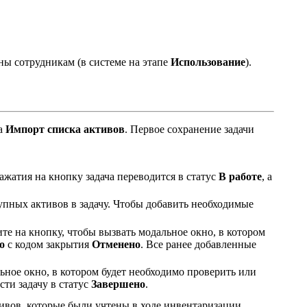
ны сотрудникам (в системе на этапе
Использование
).
та
Импорт списка активов
. Первое сохранение задачи
жатия на кнопку задача переводится в статус
В работе
, а
упных активов в задачу. Чтобы добавить необходимые
те на кнопку, чтобы вызвать модальное окно, в котором
о
с кодом закрытия
Отменено
. Все ранее добавленные
ьное окно, в котором будет необходимо проверить или
сти задачу в статус
Завершено
.
тивов, которые были учтены в ходе инвентаризации.