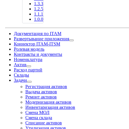
1.3.3
1.2.5
1.1.1
1.0.0
Документация по ITAM
Развертывание приложения
Коннектор ITAM-ITSM
Ролевая модель
Контракты и документы
Номенклатура
Актив
Расход партий
Склады
Задачи
Регистрация активов
Выдача активов
Ремонт активов
Модернизация активов
Инвентаризация активов
Смена МОЛ
Смена склада
Списание активов
Утилизация активов