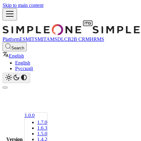
Skip to main content
Platform
ESM
ITSM
ITAM
SDLC
B2B CRM
HRMS
Search
English
English
Русский
1.0.0
1.7.0
1.6.3
1.5.0
Version
1.4.2