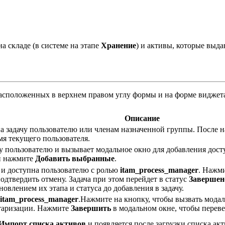
а складе (в системе на этапе
Хранение
) и активы, которые выда
расположенных в верхнем правом углу формы и на форме видже
Описание
а задачу пользователю или членам назначенной группы. После на
мя текущего пользователя.
у пользователю и вызывает модальное окно для добавления дост
 и нажмите
Добавить выбранные
.
и доступна пользователю с ролью
itam_process_manager
. Нажми
одтвердить отмену. Задача при этом перейдет в статус
Завершен
новлением их этапа и статуса до добавления в задачу.
itam_process_manager
.Нажмите на кнопку, чтобы вызвать модал
нтаризации. Нажмите
Завершить
в модальном окне, чтобы переве
Импорт списка активов
и появляется после загрузки списка ак