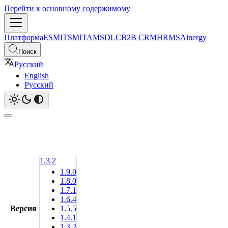
Перейти к основному содержимому
Платформа
ESM
ITSM
ITAM
SDLC
B2B CRM
HRMS
Ainergy
Поиск
Русский
English
Русский
1.3.2
1.9.0
1.8.0
1.7.1
1.6.4
Версия
1.5.5
1.4.1
1.3.2