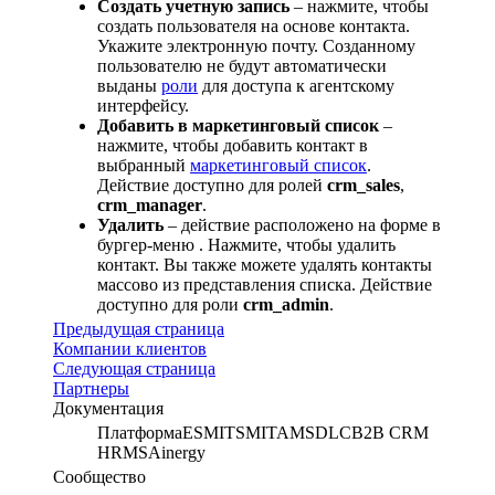
Создать учетную запись
– нажмите, чтобы
создать пользователя на основе контакта.
Укажите электронную почту. Созданному
пользователю не будут автоматически
выданы
роли
для доступа к агентскому
интерфейсу.
Добавить в маркетинговый список
–
нажмите, чтобы добавить контакт в
выбранный
маркетинговый список
.
Действие доступно для ролей
crm_sales
,
crm_manager
.
Удалить
– действие расположено на форме в
бургер-меню . Нажмите, чтобы удалить
контакт. Вы также можете удалять контакты
массово из представления списка. Действие
доступно для роли
crm_admin
.
Предыдущая страница
Компании клиентов
Следующая страница
Партнеры
Документация
Платформа
ESM
ITSM
ITAM
SDLC
B2B CRM
HRMS
Ainergy
Сообщество