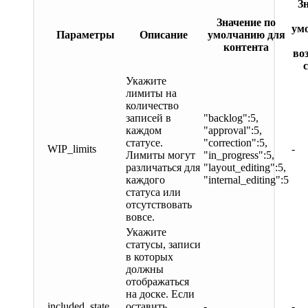
З
Значение по
ум
Параметры
Описание
умолчанию для
контента
во
Укажите
лимиты на
количество
записей в
"backlog":5,
каждом
"approval":5,
статусе.
"correction":5,
WIP_limits
-
Лимиты могут
"in_progress":5,
различаться для
"layout_editing":5,
каждого
"internal_editing":5
статуса или
отсутствовать
вовсе.
Укажите
статусы, записи
в которых
должны
отображаться
на доске. Если
included_state
оставить
-
-