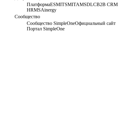
Платформа
ESM
ITSM
ITAM
SDLC
B2B CRM
HRMS
Ainergy
Сообщество
Сообщество SimpleOne
Официальный сайт
Портал SimpleOne