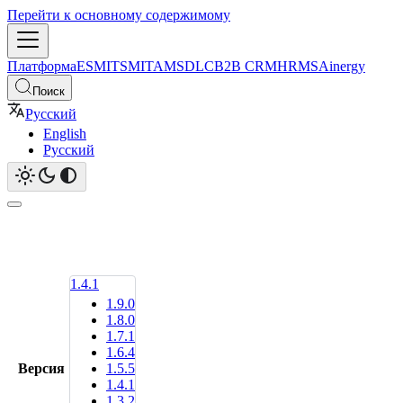
Перейти к основному содержимому
Платформа
ESM
ITSM
ITAM
SDLC
B2B CRM
HRMS
Ainergy
Поиск
Русский
English
Русский
1.4.1
1.9.0
1.8.0
1.7.1
1.6.4
Версия
1.5.5
1.4.1
1.3.2