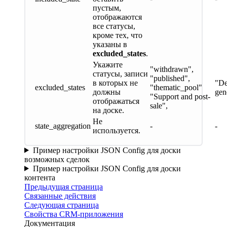
пустым,
отображаются
все статусы,
кроме тех, что
указаны в
excluded_states
.
Укажите
"withdrawn",
статусы, записи
"published",
в которых не
"D
excluded_states
"thematic_pool"
должны
gen
"Support and post-
отображаться
sale",
на доске.
Не
state_aggregation
-
-
используется.
Пример настройки JSON Config для доски
возможных сделок
Пример настройки JSON Config для доски
контента
Предыдущая страница
Связанные действия
Следующая страница
Свойства CRM-приложения
Документация