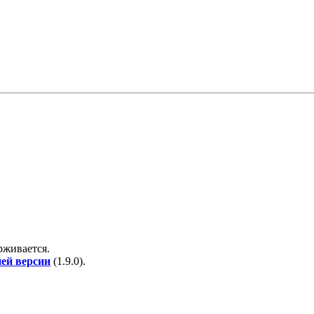
рживается.
ней версии
(
1.9.0
).