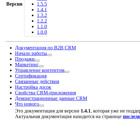
Версия
1.5.5
1.4.1
1.3.2
1.2.2
1.1.0
1.0.0
Документация по B2B CRM
Начало работы
Продажи
Маркетинг
Управление контентом
Сертификация
Связанные действия
Настройка досок
Свойства CRM-приложения
Демонстрационные данные CRM
Что нового
Это документация для версии
1.4.1
, которая уже не подде
Актуальная документация находится на странице
послед