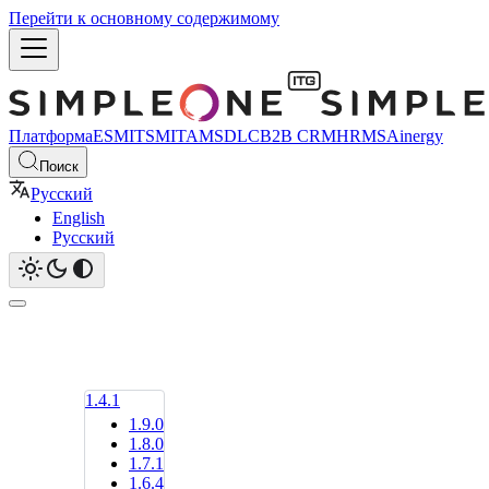
Перейти к основному содержимому
Платформа
ESM
ITSM
ITAM
SDLC
B2B CRM
HRMS
Ainergy
Поиск
Русский
English
Русский
1.4.1
1.9.0
1.8.0
1.7.1
1.6.4