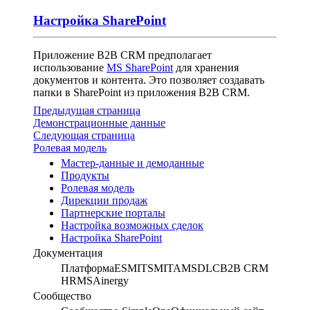
Настройка SharePoint
Приложение B2B CRM предполагает
использование
MS SharePoint
для хранения
документов и контента. Это позволяет создавать
папки в SharePoint из приложения B2B CRM.
Предыдущая страница
Демонстрационные данные
Следующая страница
Ролевая модель
Мастер-данные и демоданные
Продукты
Ролевая модель
Дирекции продаж
Партнерские порталы
Настройка возможных сделок
Настройка SharePoint
Документация
Платформа
ESM
ITSM
ITAM
SDLC
B2B CRM
HRMS
Ainergy
Сообщество