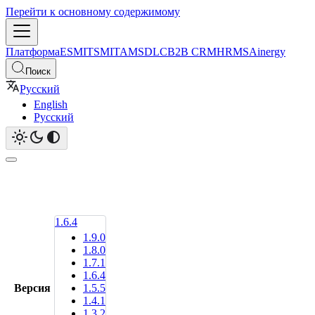
Перейти к основному содержимому
Платформа
ESM
ITSM
ITAM
SDLC
B2B CRM
HRMS
Ainergy
Поиск
Русский
English
Русский
1.6.4
1.9.0
1.8.0
1.7.1
1.6.4
Версия
1.5.5
1.4.1
1.3.2