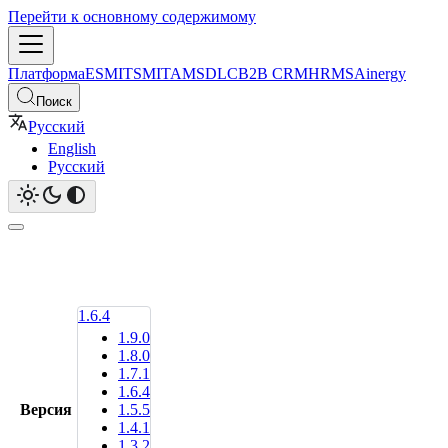
Перейти к основному содержимому
Платформа
ESM
ITSM
ITAM
SDLC
B2B CRM
HRMS
Ainergy
Поиск
Русский
English
Русский
1.6.4
1.9.0
1.8.0
1.7.1
1.6.4
Версия
1.5.5
1.4.1
1.3.2