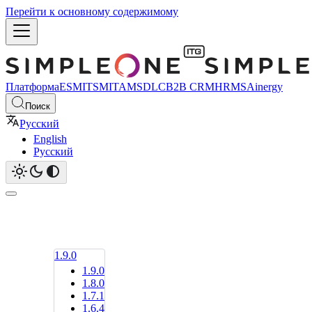
Перейти к основному содержимому
Платформа
ESM
ITSM
ITAM
SDLC
B2B CRM
HRMS
Ainergy
Поиск
Русский
English
Русский
1.9.0
1.9.0
1.8.0
1.7.1
1.6.4