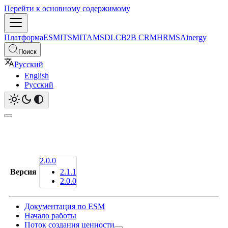
Перейти к основному содержимому
Платформа
ESM
ITSM
ITAM
SDLC
B2B CRM
HRMS
Ainergy
Поиск
Русский
English
Русский
2.0.0
Версия
2.1.1
2.0.0
Документация по ESM
Начало работы
Поток создания ценности