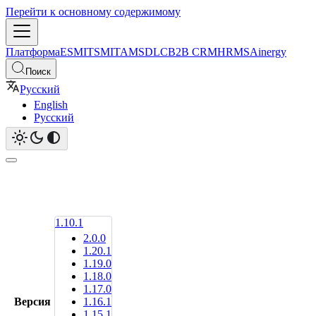
Перейти к основному содержимому
Платформа
ESM
ITSM
ITAM
SDLC
B2B CRM
HRMS
Ainergy
Поиск
Русский
English
Русский
1.10.1
2.0.0
1.20.1
1.19.0
1.18.0
1.17.0
Версия
1.16.1
1.15.1