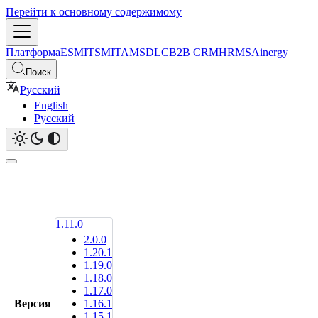
Перейти к основному содержимому
Платформа
ESM
ITSM
ITAM
SDLC
B2B CRM
HRMS
Ainergy
Поиск
Русский
English
Русский
1.11.0
2.0.0
1.20.1
1.19.0
1.18.0
1.17.0
Версия
1.16.1
1.15.1