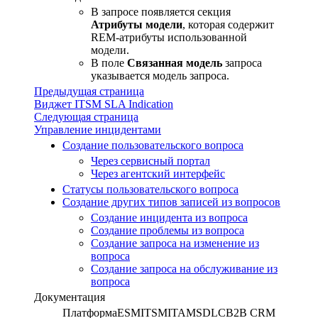
В запросе появляется секция
Атрибуты модели
, которая содержит
REM-атрибуты использованной
модели.
В поле
Связанная модель
запроса
указывается модель запроса.
Предыдущая страница
Виджeт ITSM SLA Indication
Следующая страница
Управление инцидентами
Создание пользовательского вопроса
Через сервисный портал
Через агентский интерфейс
Статусы пользовательского вопроса
Создание других типов записей из вопросов
Создание инцидента из вопроса
Создание проблемы из вопроса
Cоздание запроса на изменение из
вопроса
Создание запроса на обслуживание из
вопроса
Документация
Платформа
ESM
ITSM
ITAM
SDLC
B2B CRM