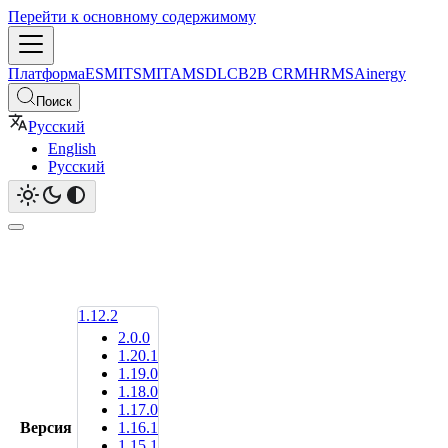
Перейти к основному содержимому
Платформа
ESM
ITSM
ITAM
SDLC
B2B CRM
HRMS
Ainergy
Поиск
Русский
English
Русский
1.12.2
2.0.0
1.20.1
1.19.0
1.18.0
1.17.0
Версия
1.16.1
1.15.1