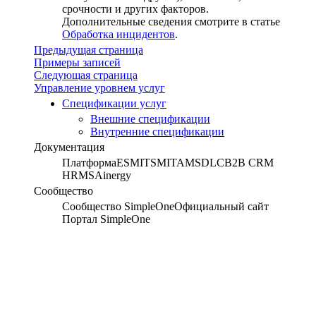
срочности и других факторов.
Дополнительные сведения смотрите в статье
Обработка инцидентов
.
Предыдущая страница
Примеры записей
Следующая страница
Управление уровнем услуг
Спецификации услуг
Внешние спецификации
Внутренние спецификации
Документация
Платформа
ESM
ITSM
ITAM
SDLC
B2B CRM
HRMS
Ainergy
Сообщество
Сообщество SimpleOne
Официальный сайт
Портал SimpleOne