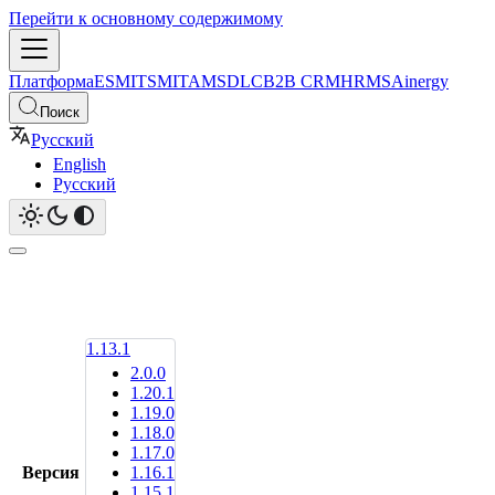
Перейти к основному содержимому
Платформа
ESM
ITSM
ITAM
SDLC
B2B CRM
HRMS
Ainergy
Поиск
Русский
English
Русский
1.13.1
2.0.0
1.20.1
1.19.0
1.18.0
1.17.0
Версия
1.16.1
1.15.1