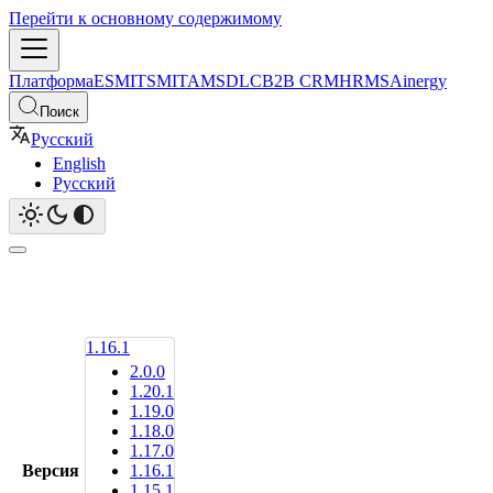
Перейти к основному содержимому
Платформа
ESM
ITSM
ITAM
SDLC
B2B CRM
HRMS
Ainergy
Поиск
Русский
English
Русский
1.16.1
2.0.0
1.20.1
1.19.0
1.18.0
1.17.0
Версия
1.16.1
1.15.1