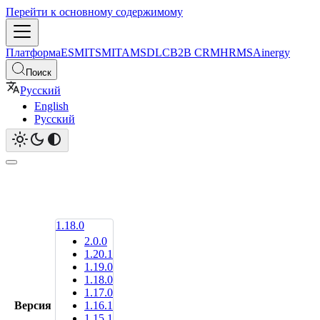
Перейти к основному содержимому
Платформа
ESM
ITSM
ITAM
SDLC
B2B CRM
HRMS
Ainergy
Поиск
Русский
English
Русский
1.18.0
2.0.0
1.20.1
1.19.0
1.18.0
1.17.0
Версия
1.16.1
1.15.1