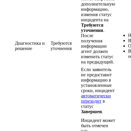
дополнительную
информацию,
изменив статус
инцидента на
Требуются
уточнения
.
Н
После
В
получения
Диагностика и
Требуются
О
информации
решение
уточнения
В
агент должен
о
изменить статус
на предыдущий.
Если заявитель
не предоставит
информацию в
установленные
сроки, инцидент
автоматически
переходит
в
статус
Завершен
.
Инцидент может
быть отмечен
как