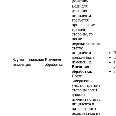
решение.
Если для
решения
инцидента
требуется
привлечение
третьей
стороны, то
после
переназначения
статус
инцидента
В
должен быть
О
Функциональная
Внешняя
изменен на
Т
эскалация
обработка
Внешняя
у
обработка
.
З
После
завершения
участия третьей
стороны агент
должен
изменить статус
инцидента и
назначенного
пользователя на