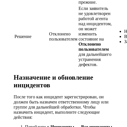
прежние.
Если заявитель
не удовлетворен
работой агента
над инцидентом,
он может
Н
Отклонено
изменить
Решение
В
пользователем
состояние на
З
Отклонено
пользователем
для дальнейшего
устранения
дефектов.
Назначение и обновление
инцидентов
После того как инцидент зарегистрирован, он
должен быть назначен ответственному лицу или
группе для дальнейшей обработки. Чтобы
назначить инцидент, выполните следующие
действия:
Перейдите в
Инциденты
→
Все инциденты