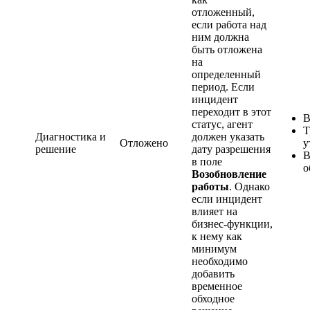
отложенный,
если работа над
ним должна
быть отложена
на
определенный
период. Если
инцидент
переходит в этот
В
статус, агент
Т
Диагностика и
должен указать
Отложено
у
решение
дату разрешения
В
в поле
о
Возобновление
работы
. Однако
если инцидент
влияет на
бизнес-функции,
к нему как
минимум
необходимо
добавить
временное
обходное