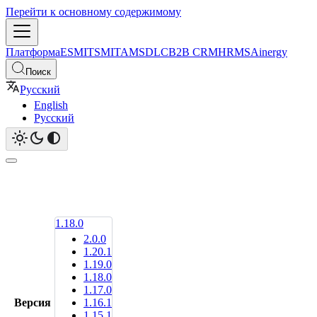
Перейти к основному содержимому
Платформа
ESM
ITSM
ITAM
SDLC
B2B CRM
HRMS
Ainergy
Поиск
Русский
English
Русский
1.18.0
2.0.0
1.20.1
1.19.0
1.18.0
1.17.0
Версия
1.16.1
1.15.1