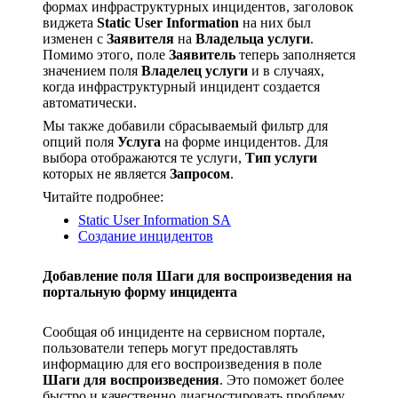
формах инфраструктурных инцидентов, заголовок
виджета
Static User Information
на них был
изменен с
Заявителя
на
Владельца услуги
.
Помимо этого, поле
Заявитель
теперь заполняется
значением поля
Владелец услуги
и в случаях,
когда инфраструктурный инцидент создается
автоматически.
Мы также добавили сбрасываемый фильтр для
опций поля
Услуга
на форме инцидентов. Для
выбора отображаются те услуги,
Тип услуги
которых не является
Запросом
.
Читайте подробнее:
Static User Information SA
Создание инцидентов
Добавление поля Шаги для воспроизведения на
портальную форму инцидента
Сообщая об инциденте на сервисном портале,
пользователи теперь могут предоставлять
информацию для его воспроизведения в поле
Шаги для воспроизведения
. Это поможет более
быстро и качественно диагностировать проблему.