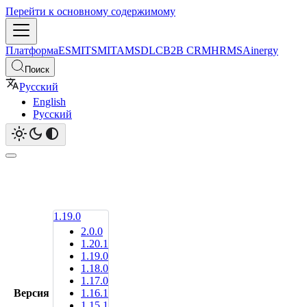
Перейти к основному содержимому
Платформа
ESM
ITSM
ITAM
SDLC
B2B CRM
HRMS
Ainergy
Поиск
Русский
English
Русский
1.19.0
2.0.0
1.20.1
1.19.0
1.18.0
1.17.0
Версия
1.16.1
1.15.1