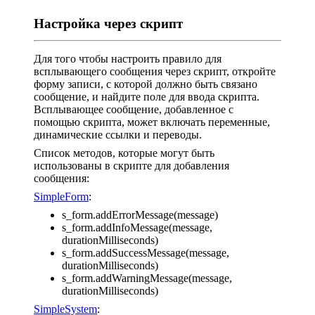
Настройка через скрипт
Для того чтобы настроить правило для
всплывающего сообщения через скрипт, откройте
форму записи, с которой должно быть связано
сообщение, и найдите поле для ввода скрипта.
Всплывающее сообщение, добавленное с
помощью скрипта, может включать переменные,
динамические ссылки и переводы.
Список методов, которые могут быть
использованы в скрипте для добавления
сообщения:
SimpleForm
:
s_form.addErrorMessage(message)
s_form.addInfoMessage(message,
durationMilliseconds)
s_form.addSuccessMessage(message,
durationMilliseconds)
s_form.addWarningMessage(message,
durationMilliseconds)
SimpleSystem
: