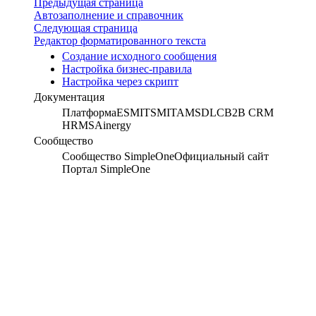
Предыдущая страница
Автозаполнение и справочник
Следующая страница
Редактор форматированного текста
Создание исходного сообщения
Настройка бизнес-правила
Настройка через скрипт
Документация
Платформа
ESM
ITSM
ITAM
SDLC
B2B CRM
HRMS
Ainergy
Сообщество
Сообщество SimpleOne
Официальный сайт
Портал SimpleOne