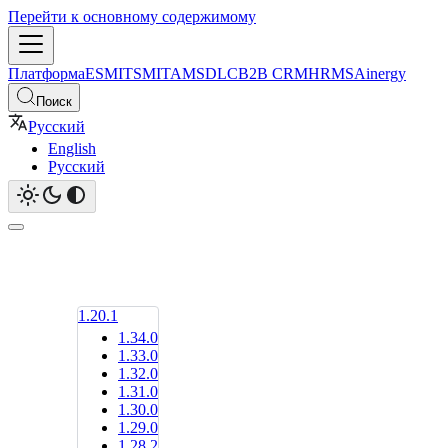
Перейти к основному содержимому
Платформа
ESM
ITSM
ITAM
SDLC
B2B CRM
HRMS
Ainergy
Поиск
Русский
English
Русский
1.20.1
1.34.0
1.33.0
1.32.0
1.31.0
1.30.0
1.29.0
1.28.2