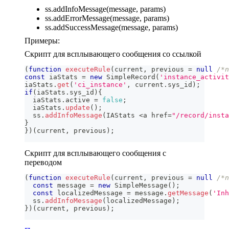
ss.addInfoMessage(message, params)
ss.addErrorMessage(message, params)
ss.addSuccessMessage(message, params)
Примеры:
Скрипт для всплывающего сообщения со ссылкой
(
function
executeRule
(
current
,
 previous 
=
null
/*n
const
 iaStats 
=
new
SimpleRecord
(
'instance_activit
iaStats
.
get
(
'ci_instance'
,
 current
.
sys_id
)
;
if
(
iaStats
.
sys_id
)
{
  iaStats
.
active
=
false
;
  iaStats
.
update
(
)
;
  ss
.
addInfoMessage
(
IAStats
<
a href
=
"/record/insta
}
}
)
(
current
,
 previous
)
;
Скрипт для всплывающего сообщения с
переводом
(
function
executeRule
(
current
,
 previous 
=
null
/*n
const
 message 
=
new
SimpleMessage
(
)
;
const
 localizedMessage 
=
 message
.
getMessage
(
'Inh
  ss
.
addInfoMessage
(
localizedMessage
)
;
}
)
(
current
,
 previous
)
;