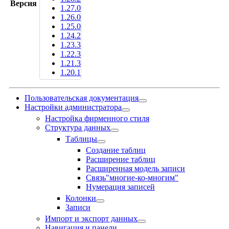
Версия
1.27.0
1.26.0
1.25.0
1.24.2
1.23.3
1.22.3
1.21.3
1.20.1
Пользовательская документация
Настройки администратора
Настройка фирменного стиля
Структура данных
Таблицы
Создание таблиц
Расширение таблиц
Расширенная модель записи
Связь"многие-ко-многим"
Нумерация записей
Колонки
Записи
Импорт и экспорт данных
Навигация и панели