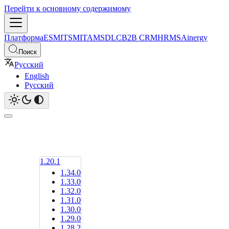
Перейти к основному содержимому
Платформа
ESM
ITSM
ITAM
SDLC
B2B CRM
HRMS
Ainergy
Поиск
Русский
English
Русский
1.20.1
1.34.0
1.33.0
1.32.0
1.31.0
1.30.0
1.29.0
1.28.2