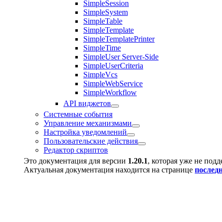
SimpleSession
SimpleSystem
SimpleTable
SimpleTemplate
SimpleTemplatePrinter
SimpleTime
SimpleUser Server-Side
SimpleUserCriteria
SimpleVcs
SimpleWebService
SimpleWorkflow
API виджетов
Системные события
Управление механизмами
Настройка уведомлений
Пользовательские действия
Редактор скриптов
Это документация для версии
1.20.1
, которая уже не под
Актуальная документация находится на странице
послед