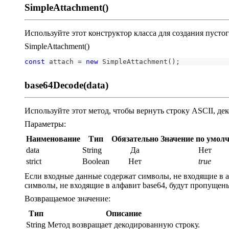
SimpleAttachment()
Используйте этот конструктор класса для создания пустог
SimpleAttachment()
const
 attach 
=
new
SimpleAttachment
(
)
;
base64Decode(data)
Используйте этот метод, чтобы вернуть строку ASCII, де
Параметры:
Наименование
Тип
Обязательно
Значение по умол
data
String
Да
Нет
strict
Boolean
Нет
true
Если входные данные содержат символы, не входящие в а
символы, не входящие в алфавит base64, будут пропущен
Возвращаемое значение:
Тип
Описание
String
Метод возвращает декодированную строку.