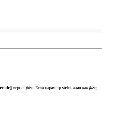
ecode()
вернет
false
. Если параметр
strict
задан как
false
,