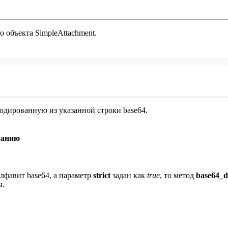
о объекта SimpleAttachment.
кодированную из указанной строки base64.
чанию
лфавит base64, а параметр
strict
задан как
true
, то метод
base64_d
ы.