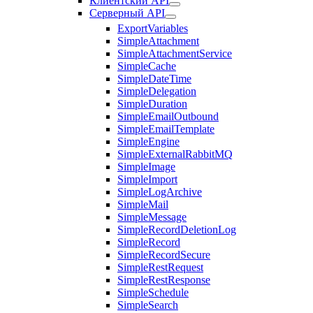
Клиентский API
Серверный API
ExportVariables
SimpleAttachment
SimpleAttachmentService
SimpleCache
SimpleDateTime
SimpleDelegation
SimpleDuration
SimpleEmailOutbound
SimpleEmailTemplate
SimpleEngine
SimpleExternalRabbitMQ
SimpleImage
SimpleImport
SimpleLogArchive
SimpleMail
SimpleMessage
SimpleRecordDeletionLog
SimpleRecord
SimpleRecordSecure
SimpleRestRequest
SimpleRestResponse
SimpleSchedule
SimpleSearch