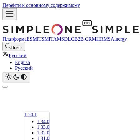
Перейти к основному содержимому
Платформа
ESM
ITSM
ITAM
SDLC
B2B CRM
HRMS
Ainergy
Поиск
Русский
English
Русский
1.20.1
1.34.0
1.33.0
1.32.0
1.31.0