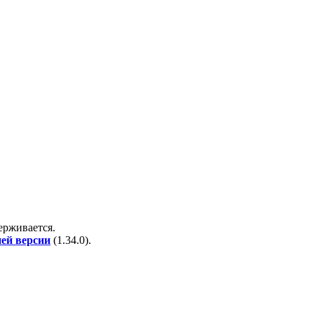
держивается.
ней версии
(
1.34.0
).