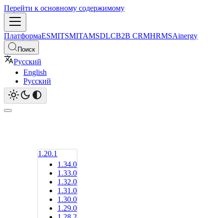
Перейти к основному содержимому
Платформа
ESM
ITSM
ITAM
SDLC
B2B CRM
HRMS
Ainergy
Поиск
Русский
English
Русский
1.20.1
1.34.0
1.33.0
1.32.0
1.31.0
1.30.0
1.29.0
1.28.2