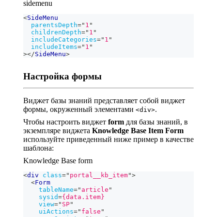
sidemenu
<
SideMenu
parentsDepth
=
"
1
"
childrenDepth
=
"
1
"
includeCategories
=
"
1
"
includeItems
=
"
1
"
>
</
SideMenu
>
Настройка формы
Виджет базы знаний представляет собой виджет
формы, окруженный элементами
.
<div>
Чтобы настроить виджет
form
для базы знаний, в
экземпляре виджета
Knowledge Base Item Form
используйте приведенный ниже пример в качестве
шаблона:
Knowledge Base form
<
div
class
=
"
portal__kb_item
"
>
<
Form
tableName
=
"
article
"
sysid
=
{data.item}
view
=
"
SP
"
uiActions
=
"
false
"