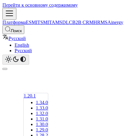
Перейти к основному содержимому
Платформа
ESM
ITSM
ITAM
SDLC
B2B CRM
HRMS
Ainergy
Поиск
Русский
English
Русский
1.20.1
1.34.0
1.33.0
1.32.0
1.31.0
1.30.0
1.29.0
1.28.2