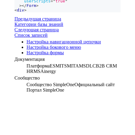
userScripts
=
"
true
"
>
</
Form
>
<
div
>
Предыдущая страница
Категории базы знаний
Следующая страница
Список записей
Настройка навигационной цепочки
Настройка бокового меню
Настройка формы
Документация
Платформа
ESM
ITSM
ITAM
SDLC
B2B CRM
HRMS
Ainergy
Сообщество
Сообщество SimpleOne
Официальный сайт
Портал SimpleOne