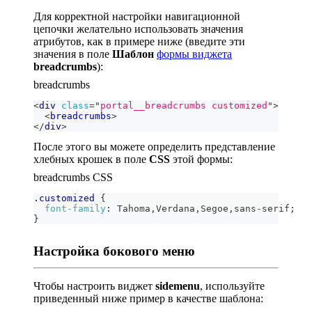
Для корректной настройки навигационной
цепочки желательно использовать значения
атрибутов, как в примере ниже (введите эти
значения в поле
Шаблон
формы виджета
breadcrumbs
):
breadcrumbs
<
div
class
=
"
portal__breadcrumbs customized
"
>
<
breadcrumbs
>
</
div
>
После этого вы можете определить представление
хлебных крошек в поле
CSS
этой формы:
breadcrumbs CSS
.customized
{
font-family
:
 Tahoma
,
Verdana
,
Segoe
,
sans-serif
;
}
Настройка бокового меню
Чтобы настроить виджет
sidemenu
, используйте
приведенный ниже пример в качестве шаблона: