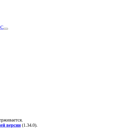
DC
держивается.
ней версии
(
1.34.0
).