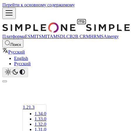
Перейти к основному содержимому
Платформа
ESM
ITSM
ITAM
SDLC
B2B CRM
HRMS
Ainergy
Поиск
Русский
English
Русский
1.21.3
1.34.0
1.33.0
1.32.0
1.31.0