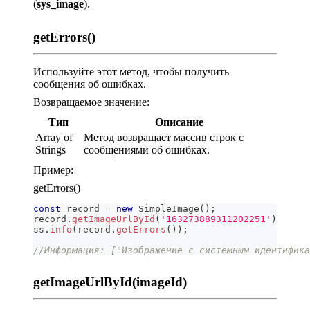
(
sys_image
).
getErrors()
Используйте этот метод, чтобы получить
сообщения об ошибках.
Возвращаемое значение:
Тип
Описание
Array of
Метод возвращает массив строк с
Strings
сообщениями об ошибках.
Пример:
getErrors()
const
 record 
=
new
SimpleImage
(
)
;
record
.
getImageUrlById
(
'163273889311202251'
)
ss
.
info
(
record
.
getErrors
(
)
)
;
//Информация: ["Изображение с системным идентифика
getImageUrlById(imageId)