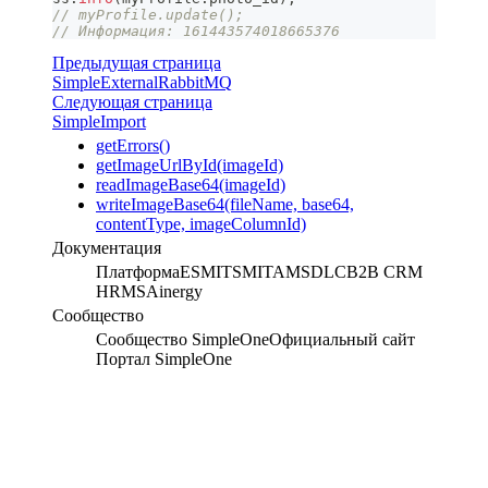
// myProfile.update();
// Информация: 161443574018665376
Предыдущая страница
SimpleExternalRabbitMQ
Следующая страница
SimpleImport
getErrors()
getImageUrlById(imageId)
readImageBase64(imageId)
writeImageBase64(fileName, base64,
contentType, imageColumnId)
Документация
Платформа
ESM
ITSM
ITAM
SDLC
B2B CRM
HRMS
Ainergy
Сообщество
Сообщество SimpleOne
Официальный сайт
Портал SimpleOne