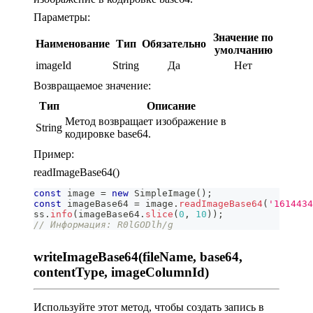
Параметры:
Значение по
Наименование
Тип
Обязательно
умолчанию
imageId
String
Да
Нет
Возвращаемое значение:
Тип
Описание
Метод возвращает изображение в
String
кодировке base64.
Пример:
readImageBase64()
const
 image 
=
new
SimpleImage
(
)
;
const
 imageBase64 
=
 image
.
readImageBase64
(
'1614434
ss
.
info
(
imageBase64
.
slice
(
0
,
10
)
)
;
// Информация: R0lGODlh/g
writeImageBase64(fileName, base64,
contentType, imageColumnId)
Используйте этот метод, чтобы создать запись в