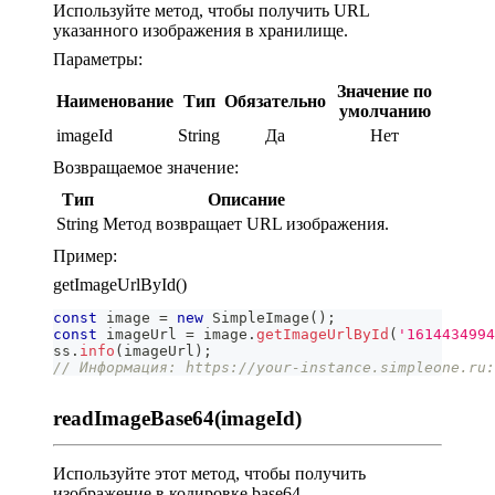
Используйте метод, чтобы получить URL
указанного изображения в хранилище.
Параметры:
Значение по
Наименование
Тип
Обязательно
умолчанию
imageId
String
Да
Нет
Возвращаемое значение:
Тип
Описание
String
Метод возвращает URL изображения.
Пример:
getImageUrlById()
const
 image 
=
new
SimpleImage
(
)
;
const
 imageUrl 
=
 image
.
getImageUrlById
(
'1614434994
ss
.
info
(
imageUrl
)
;
// Информация: https://your-instance.simpleone.ru:
readImageBase64(imageId)
Используйте этот метод, чтобы получить
изображение в кодировке base64.