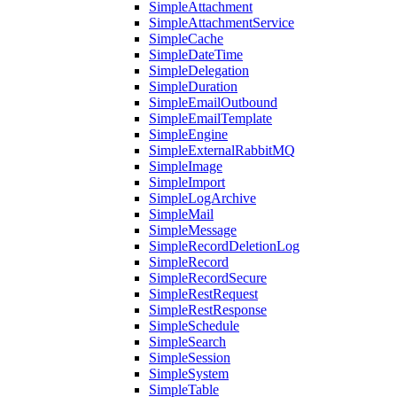
SimpleAttachment
SimpleAttachmentService
SimpleCache
SimpleDateTime
SimpleDelegation
SimpleDuration
SimpleEmailOutbound
SimpleEmailTemplate
SimpleEngine
SimpleExternalRabbitMQ
SimpleImage
SimpleImport
SimpleLogArchive
SimpleMail
SimpleMessage
SimpleRecordDeletionLog
SimpleRecord
SimpleRecordSecure
SimpleRestRequest
SimpleRestResponse
SimpleSchedule
SimpleSearch
SimpleSession
SimpleSystem
SimpleTable