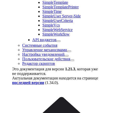
SimpleTemplate
SimpleTemplatePrinter
SimpleTime
SimpleUser Server-Side
SimpleUserCriteria
SimpleVcs
SimpleWebService
SimpleWorkflow
API виджетов
Системные события
Управление механизмами
Настройка уведомлений
Пользовательские действия
Редактор скриптов
Это документация для версии
1.21.3
, которая уже
не поддерживается.
Актуальная документация находится на странице
последней версии
(
1.34.0
).