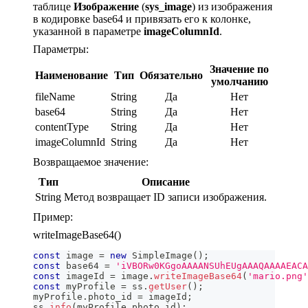
таблице
Изображение
(
sys_image
) из изображения
в кодировке base64 и привязать его к колонке,
указанной в параметре
imageColumnId
.
Параметры:
Значение по
Наименование
Тип
Обязательно
умолчанию
fileName
String
Да
Нет
base64
String
Да
Нет
contentType
String
Да
Нет
imageColumnId
String
Да
Нет
Возвращаемое значение:
Тип
Описание
String
Метод возвращает ID записи изображения.
Пример:
writeImageBase64()
const
 image 
=
new
SimpleImage
(
)
;
const
 base64 
=
'iVBORw0KGgoAAAANSUhEUgAAAQAAAAEACA
const
 imageId 
=
 image
.
writeImageBase64
(
'mario.png'
const
 myProfile 
=
 ss
.
getUser
(
)
;
myProfile
.
photo_id
=
 imageId
;
ss
.
info
(
myProfile
.
photo_id
)
;