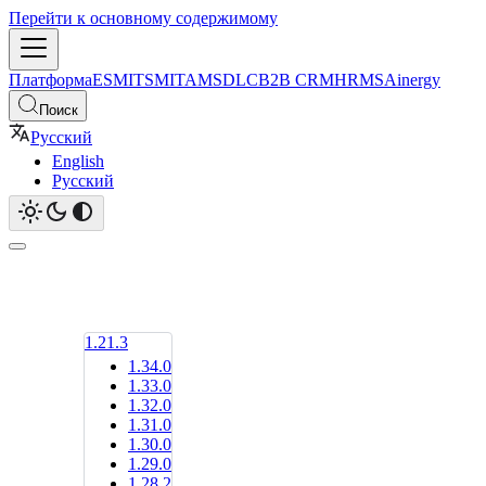
Перейти к основному содержимому
Платформа
ESM
ITSM
ITAM
SDLC
B2B CRM
HRMS
Ainergy
Поиск
Русский
English
Русский
1.21.3
1.34.0
1.33.0
1.32.0
1.31.0
1.30.0
1.29.0
1.28.2