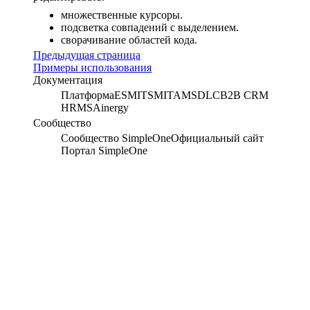
множественные курсоры.
подсветка совпадений с выделением.
сворачивание областей кода.
Предыдущая страница
Примеры использования
Документация
Платформа
ESM
ITSM
ITAM
SDLC
B2B CRM
HRMS
Ainergy
Сообщество
Сообщество SimpleOne
Официальный сайт
Портал SimpleOne