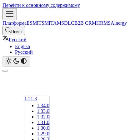
Перейти к основному содержимому
Платформа
ESM
ITSM
ITAM
SDLC
B2B CRM
HRMS
Ainergy
Поиск
Русский
English
Русский
1.21.3
1.34.0
1.33.0
1.32.0
1.31.0
1.30.0
1.29.0
1.28.2