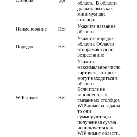
Столбцы
Да
область. В области
должно быть как
минимум два
столбца.
Укажите название
Наименование
Нет
области.
Укажите порядок
области. Области
Порядок
Нет
отображаются по
возрастанию.
Укажите
максимальное число
карточек, которые
могут находиться в
области.
Если поле не
заполнено, а у
WIP-лимит
Нет
связанных столбцов
WIP-лимиты заданы,
то они
суммируются, и
полученная сумма
используется как
WIP-лимит области.