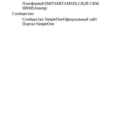
Платформа
ESM
ITSM
ITAM
SDLC
B2B CRM
HRMS
Ainergy
Сообщество
Сообщество SimpleOne
Официальный сайт
Портал SimpleOne