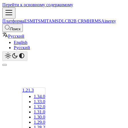
Перейти к основному содержимому
Платформа
ESM
ITSM
ITAM
SDLC
B2B CRM
HRMS
Ainergy
Поиск
Русский
English
Русский
1.21.3
1.34.0
1.33.0
1.32.0
1.31.0
1.30.0
1.29.0
1.28.2