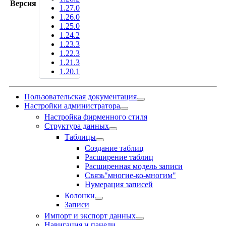
Версия
1.27.0
1.26.0
1.25.0
1.24.2
1.23.3
1.22.3
1.21.3
1.20.1
Пользовательская документация
Настройки администратора
Настройка фирменного стиля
Структура данных
Таблицы
Создание таблиц
Расширение таблиц
Расширенная модель записи
Связь"многие-ко-многим"
Нумерация записей
Колонки
Записи
Импорт и экспорт данных
Навигация и панели