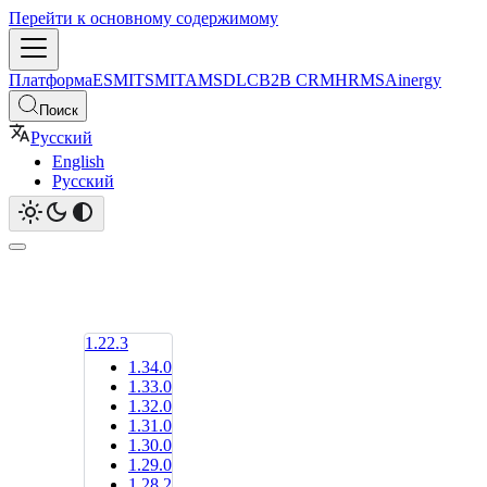
Перейти к основному содержимому
Платформа
ESM
ITSM
ITAM
SDLC
B2B CRM
HRMS
Ainergy
Поиск
Русский
English
Русский
1.22.3
1.34.0
1.33.0
1.32.0
1.31.0
1.30.0
1.29.0
1.28.2