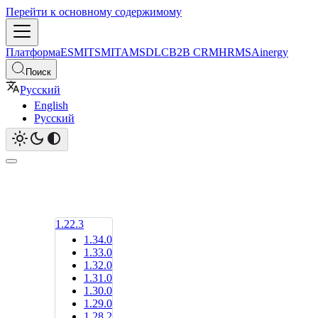
Перейти к основному содержимому
Платформа
ESM
ITSM
ITAM
SDLC
B2B CRM
HRMS
Ainergy
Поиск
Русский
English
Русский
1.22.3
1.34.0
1.33.0
1.32.0
1.31.0
1.30.0
1.29.0
1.28.2