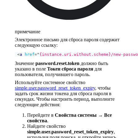
примечание
Электронное письмо для сброса пароля содержит
следующую ссылку:
<
a
href
=
"
{instance.uri.without.scheme}/new-passwo
Значение
password.reset.token
должно быть
указано в поле
Токен сброса пароля
для
пользователя, получившего пароль.
Используйте системное свойство
simple.user.password_reset_token_expiry
, чтобы
задать срок жизни токена для сброса пароля в
секундах. Чтобы настроить период, выполните
следующие действия:
Перейдите в
Свойства системы → Все
свойства
.
Найдите свойство
simple.user.password_reset_token_expiry
,
используя поля поиска, и откройте запись.