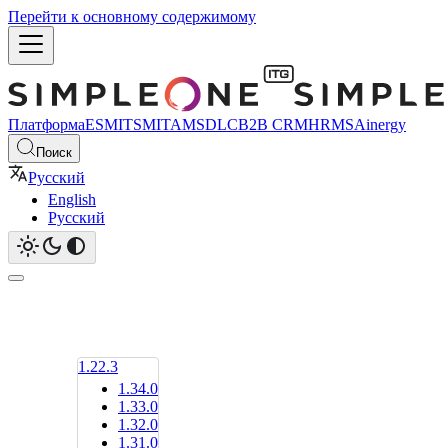
Перейти к основному содержимому
Платформа
ESM
ITSM
ITAM
SDLC
B2B CRM
HRMS
Ainergy
Поиск
Русский
English
Русский
1.22.3
1.34.0
1.33.0
1.32.0
1.31.0