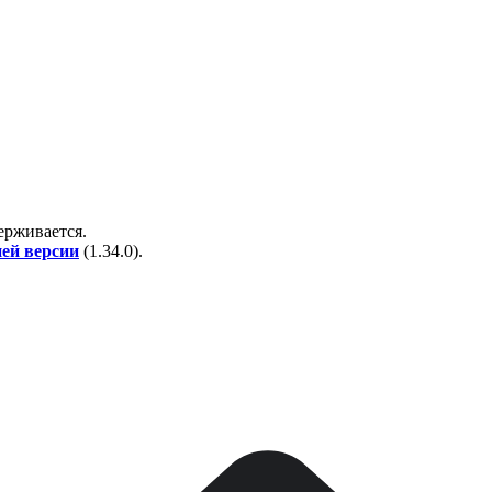
держивается.
ней версии
(
1.34.0
).