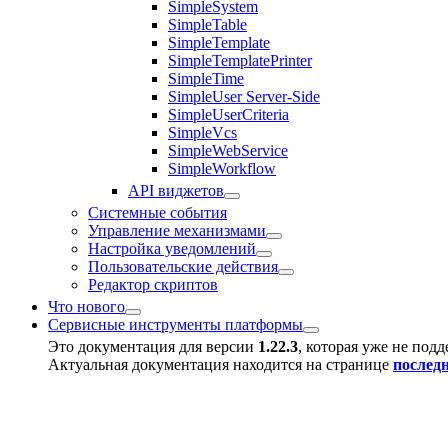
SimpleSystem
SimpleTable
SimpleTemplate
SimpleTemplatePrinter
SimpleTime
SimpleUser Server-Side
SimpleUserCriteria
SimpleVcs
SimpleWebService
SimpleWorkflow
API виджетов
Системные события
Управление механизмами
Настройка уведомлений
Пользовательские действия
Редактор скриптов
Что нового
Сервисные инструменты платформы
Это документация для версии
1.22.3
, которая уже не под
Актуальная документация находится на странице
послед