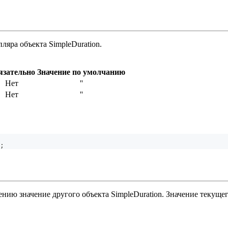
ляра объекта SimpleDuration.
язательно
Значение по умолчанию
Нет
''
Нет
''
;
ению значение другого объекта SimpleDuration. Значение текущег