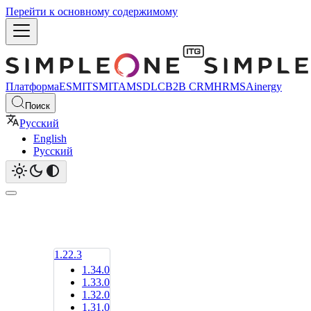
Перейти к основному содержимому
Платформа
ESM
ITSM
ITAM
SDLC
B2B CRM
HRMS
Ainergy
Поиск
Русский
English
Русский
1.22.3
1.34.0
1.33.0
1.32.0
1.31.0