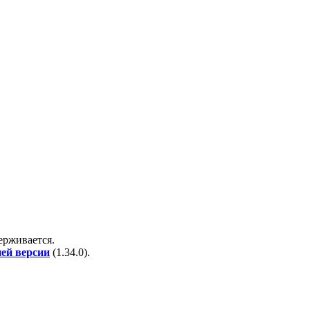
держивается.
ней версии
(
1.34.0
).