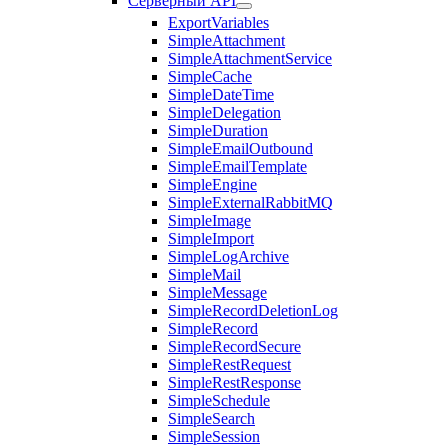
Серверный API
ExportVariables
SimpleAttachment
SimpleAttachmentService
SimpleCache
SimpleDateTime
SimpleDelegation
SimpleDuration
SimpleEmailOutbound
SimpleEmailTemplate
SimpleEngine
SimpleExternalRabbitMQ
SimpleImage
SimpleImport
SimpleLogArchive
SimpleMail
SimpleMessage
SimpleRecordDeletionLog
SimpleRecord
SimpleRecordSecure
SimpleRestRequest
SimpleRestResponse
SimpleSchedule
SimpleSearch
SimpleSession