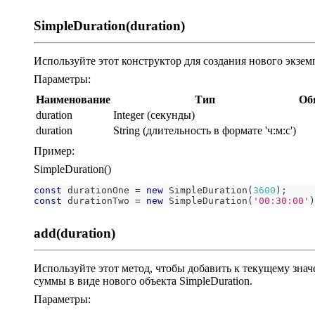
SimpleDuration(duration)
Используйте этот конструктор для создания нового экземп
Параметры:
Наименование
Тип
Об
duration
Integer (секунды)
duration
String (длительность в формате 'ч:м:с')
Пример:
SimpleDuration()
const
 durationOne 
=
new
SimpleDuration
(
3600
)
;
const
 durationTwo 
=
new
SimpleDuration
(
'00:30:00'
)
add(duration)
Используйте этот метод, чтобы добавить к текущему знач
суммы в виде нового объекта SimpleDuration.
Параметры: