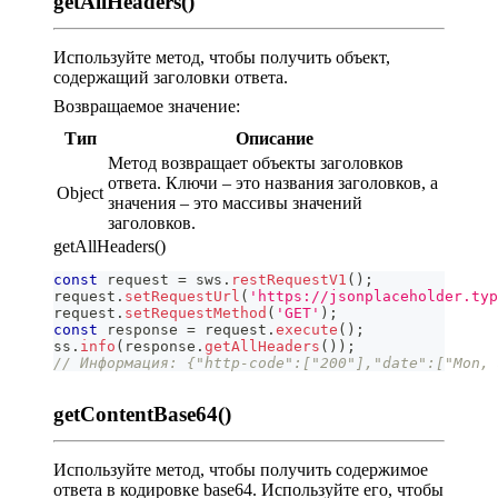
getAllHeaders()
Используйте метод, чтобы получить объект,
содержащий заголовки ответа.
Возвращаемое значение:
Тип
Описание
Метод возвращает объекты заголовков
ответа. Ключи – это названия заголовков, а
Object
значения – это массивы значений
заголовков.
getAllHeaders()
const
 request 
=
 sws
.
restRequestV1
(
)
;
request
.
setRequestUrl
(
'https://jsonplaceholder.typ
request
.
setRequestMethod
(
'GET'
)
;
const
 response 
=
 request
.
execute
(
)
;
ss
.
info
(
response
.
getAllHeaders
(
)
)
;
// Информация: {"http-code":["200"],"date":["Mon, 
getContentBase64()
Используйте метод, чтобы получить содержимое
ответа в кодировке base64. Используйте его, чтобы