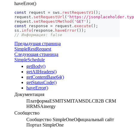
haveError()
const
 request 
=
 sws
.
restRequestV1
(
)
;
request
.
setRequestUrl
(
'https://jsonplaceholder.typ
request
.
setRequestMethod
(
'GET'
)
;
const
 response 
=
 request
.
execute
(
)
;
ss
.
info
(
response
.
haveError
(
)
)
;
// Информация: false
Предыдущая страница
SimpleRestRequest
Следующая страница
SimpleSchedule
getBody()
getAllHeaders()
getContentBase64()
getStatusCode()
haveError()
Документация
Платформа
ESM
ITSM
ITAM
SDLC
B2B CRM
HRMS
Ainergy
Сообщество
Сообщество SimpleOne
Официальный сайт
Портал SimpleOne