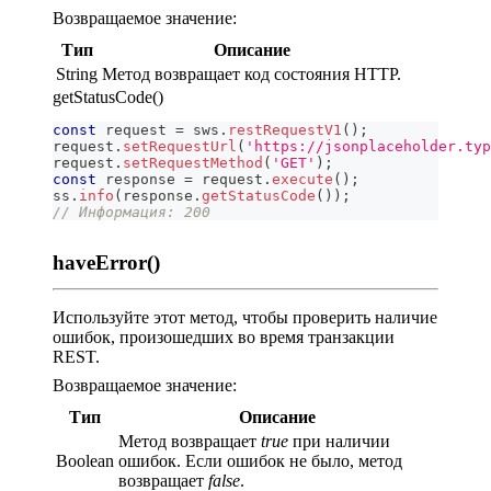
Возвращаемое значение:
Тип
Описание
String
Метод возвращает код состояния HTTP.
getStatusCode()
const
 request 
=
 sws
.
restRequestV1
(
)
;
request
.
setRequestUrl
(
'https://jsonplaceholder.typ
request
.
setRequestMethod
(
'GET'
)
;
const
 response 
=
 request
.
execute
(
)
;
ss
.
info
(
response
.
getStatusCode
(
)
)
;
// Информация: 200
haveError()
Используйте этот метод, чтобы проверить наличие
ошибок, произошедших во время транзакции
REST.
Возвращаемое значение:
Тип
Описание
Метод возвращает
true
при наличии
Boolean
ошибок. Если ошибок не было, метод
возвращает
false
.