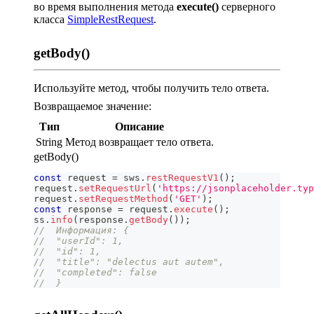
во время выполнения метода
execute()
серверного
класса
SimpleRestRequest
.
getBody()
Используйте метод, чтобы получить тело ответа.
Возвращаемое значение:
Тип
Описание
String
Метод возвращает тело ответа.
getBody()
const
 request 
=
 sws
.
restRequestV1
(
)
;
request
.
setRequestUrl
(
'https://jsonplaceholder.typ
request
.
setRequestMethod
(
'GET'
)
;
const
 response 
=
 request
.
execute
(
)
;
ss
.
info
(
response
.
getBody
(
)
)
;
//  Информация: {
//  "userId": 1,
//  "id": 1,
//  "title": "delectus aut autem",
//  "completed": false
//  }