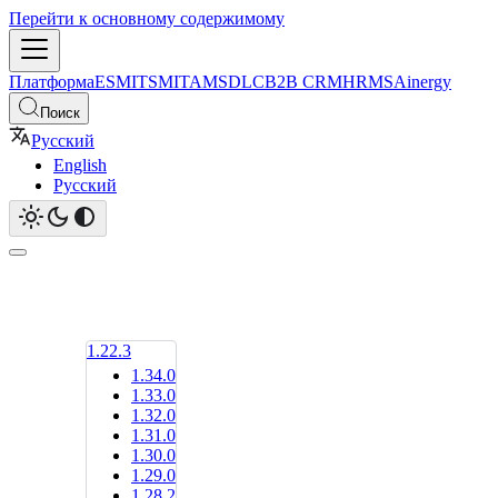
Перейти к основному содержимому
Платформа
ESM
ITSM
ITAM
SDLC
B2B CRM
HRMS
Ainergy
Поиск
Русский
English
Русский
1.22.3
1.34.0
1.33.0
1.32.0
1.31.0
1.30.0
1.29.0
1.28.2