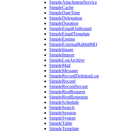
SimpleAttachmentService
SimpleCache
SimpleDateTime
SimpleDelegation
SimpleDuration
SimpleEmailOutbound
SimpleEmailTemplate
SimpleEngine
SimpleExternalRabbitMQ
SimpleImage
SimpleImport
SimpleLogArchive
SimpleMail
SimpleMessage
SimpleRecordDeletionLog
SimpleRecord
SimpleRecordSecure
SimpleRestRequest
SimpleRestResponse
SimpleSchedule
SimpleSearch
SimpleSession
SimpleSystem
SimpleTable
SimpleTemplate