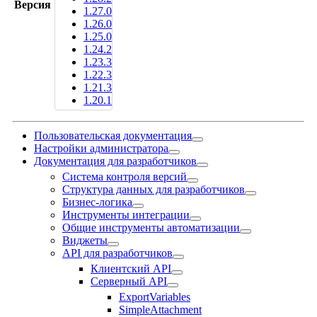
Версия
1.27.0
1.26.0
1.25.0
1.24.2
1.23.3
1.22.3
1.21.3
1.20.1
Пользовательская документация
Настройки администратора
Документация для разработчиков
Система контроля версий
Структура данных для разработчиков
Бизнес-логика
Инструменты интеграции
Общие инструменты автоматизации
Виджеты
API для разработчиков
Клиентский API
Серверный API
ExportVariables
SimpleAttachment