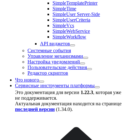
SimpleTemplatePrinter
SimpleTime
SimpleUser Server-Side
SimpleUserCriteria
SimpleVcs
SimpleWebService
SimpleWorkflow
API виджетов
Системные события
Управление механизмами
Настройка уведомлений
Пользовательские действия
Редактор скриптов
Что нового
Сервисные инструменты платформы
Это документация для версии
1.22.3
, которая уже
не поддерживается.
Актуальная документация находится на странице
последней версии
(
1.34.0
).