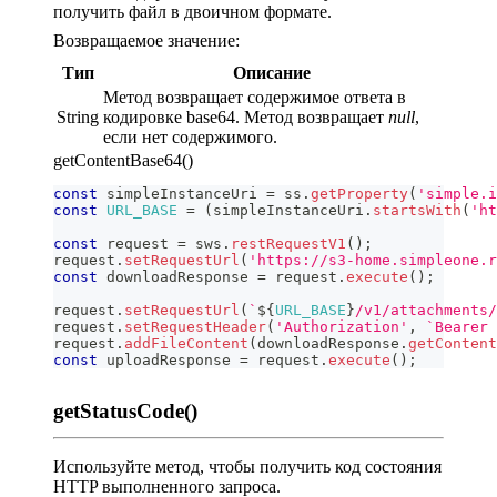
получить файл в двоичном формате.
Возвращаемое значение:
Тип
Описание
Метод возвращает содержимое ответа в
String
кодировке base64. Метод возвращает
null
,
если нет содержимого.
getContentBase64()
const
 simpleInstanceUri 
=
 ss
.
getProperty
(
'simple.i
const
URL_BASE
=
(
simpleInstanceUri
.
startsWith
(
'ht
const
 request 
=
 sws
.
restRequestV1
(
)
;
request
.
setRequestUrl
(
'https://s3-home.simpleone.
const
 downloadResponse 
=
 request
.
execute
(
)
;
request
.
setRequestUrl
(
`
${
URL_BASE
}
/v1/attachments/
request
.
setRequestHeader
(
'Authorization'
,
`
Bearer 
request
.
addFileContent
(
downloadResponse
.
getContent
const
 uploadResponse 
=
 request
.
execute
(
)
;
getStatusCode()
Используйте метод, чтобы получить код состояния
HTTP выполненного запроса.