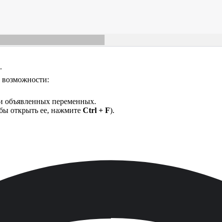
.
 возможности:
 и объявленных переменных.
обы открыть ее, нажмите
Ctrl + F
).