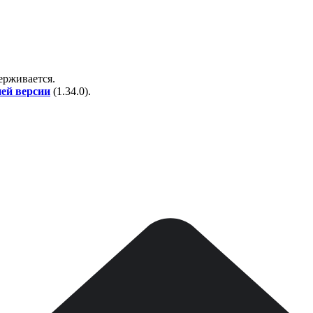
держивается.
ней версии
(
1.34.0
).