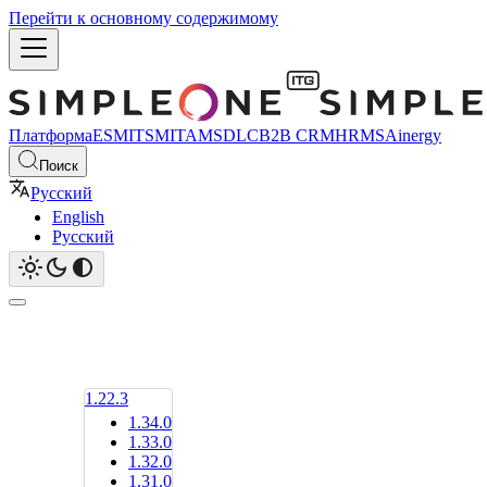
Перейти к основному содержимому
Платформа
ESM
ITSM
ITAM
SDLC
B2B CRM
HRMS
Ainergy
Поиск
Русский
English
Русский
1.22.3
1.34.0
1.33.0
1.32.0
1.31.0