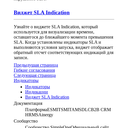
Виджет SLA Indication
Узнайте о виджете SLA Indication, который
используется для визуализации времени,
оставшегося до ближайшего момента превышения
SLA. Когда установлены индикаторы SLA и
выполняются условия запуска, виджет отображает
обратный отсчет соответствующих индикаций для
записи.
Предыдущая страница
Гибкие согласования
Следующая страница
Индикаторы
Индикаторы
Индикации
Виджет SLA Indication
Документация
Платформа
ESM
ITSM
ITAM
SDLC
B2B CRM
HRMS
Ainergy
Сообщество
Сообщество SimpleOne
Официальный сайт