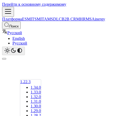
Перейти к основному содержимому
Платформа
ESM
ITSM
ITAM
SDLC
B2B CRM
HRMS
Ainergy
Поиск
Русский
English
Русский
1.22.3
1.34.0
1.33.0
1.32.0
1.31.0
1.30.0
1.29.0
1.28.2