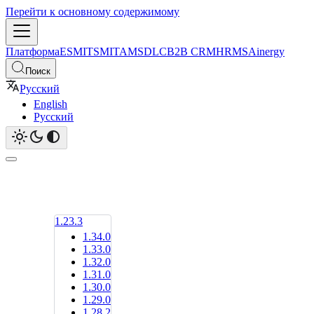
Перейти к основному содержимому
Платформа
ESM
ITSM
ITAM
SDLC
B2B CRM
HRMS
Ainergy
Поиск
Русский
English
Русский
1.23.3
1.34.0
1.33.0
1.32.0
1.31.0
1.30.0
1.29.0
1.28.2