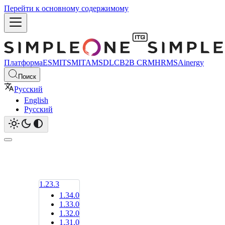
Перейти к основному содержимому
Платформа
ESM
ITSM
ITAM
SDLC
B2B CRM
HRMS
Ainergy
Поиск
Русский
English
Русский
1.23.3
1.34.0
1.33.0
1.32.0
1.31.0