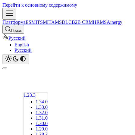
Перейти к основному содержимому
Платформа
ESM
ITSM
ITAM
SDLC
B2B CRM
HRMS
Ainergy
Поиск
Русский
English
Русский
1.23.3
1.34.0
1.33.0
1.32.0
1.31.0
1.30.0
1.29.0
1.28.2