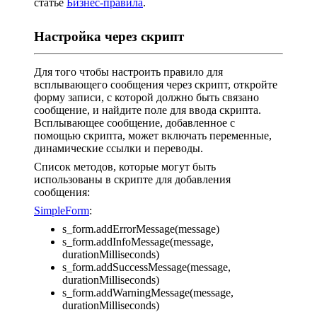
статье
Бизнес-правила
.
Настройка через скрипт
Для того чтобы настроить правило для
всплывающего сообщения через скрипт, откройте
форму записи, с которой должно быть связано
сообщение, и найдите поле для ввода скрипта.
Всплывающее сообщение, добавленное с
помощью скрипта, может включать переменные,
динамические ссылки и переводы.
Список методов, которые могут быть
использованы в скрипте для добавления
сообщения:
SimpleForm
:
s_form.addErrorMessage(message)
s_form.addInfoMessage(message,
durationMilliseconds)
s_form.addSuccessMessage(message,
durationMilliseconds)
s_form.addWarningMessage(message,
durationMilliseconds)