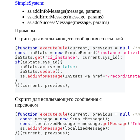
SimpleSystem
:
ss.addInfoMessage(message, params)
ss.addErrorMessage(message, params)
ss.addSuccessMessage(message, params)
Примеры:
Скрипт для всплывающего сообщения со ссылкой
(
function
executeRule
(
current
,
 previous 
=
null
/*n
const
 iaStats 
=
new
SimpleRecord
(
'instance_activit
iaStats
.
get
(
'ci_instance'
,
 current
.
sys_id
)
;
if
(
iaStats
.
sys_id
)
{
  iaStats
.
active
=
false
;
  iaStats
.
update
(
)
;
  ss
.
addInfoMessage
(
IAStats
<
a href
=
"/record/insta
}
}
)
(
current
,
 previous
)
;
Скрипт для всплывающего сообщения с
переводом
(
function
executeRule
(
current
,
 previous 
=
null
/*n
const
 message 
=
new
SimpleMessage
(
)
;
const
 localizedMessage 
=
 message
.
getMessage
(
'Inh
  ss
.
addInfoMessage
(
localizedMessage
)
;
}
)
(
current
,
 previous
)
;