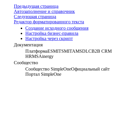
Предыдущая страница
Автозаполнение и справочник
Следующая страница
Редактор форматированного текста
Создание исходного сообщения
Настройка бизнес-правила
Настройка через скрипт
Документация
Платформа
ESM
ITSM
ITAM
SDLC
B2B CRM
HRMS
Ainergy
Сообщество
Сообщество SimpleOne
Официальный сайт
Портал SimpleOne