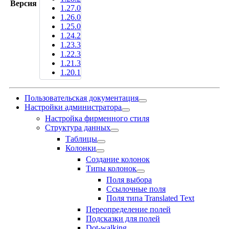
Версия
1.27.0
1.26.0
1.25.0
1.24.2
1.23.3
1.22.3
1.21.3
1.20.1
Пользовательская документация
Настройки администратора
Настройка фирменного стиля
Структура данных
Таблицы
Колонки
Создание колонок
Типы колонок
Поля выбора
Ссылочные поля
Поля типа Translated Text
Переопределение полей
Подсказки для полей
Dot-walking