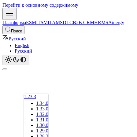
Перейти к основному содержимому
Платформа
ESM
ITSM
ITAM
SDLC
B2B CRM
HRMS
Ainergy
Поиск
Русский
English
Русский
1.23.3
1.34.0
1.33.0
1.32.0
1.31.0
1.30.0
1.29.0
1.28.2