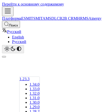
Перейти к основному содержимому
Платформа
ESM
ITSM
ITAM
SDLC
B2B CRM
HRMS
Ainergy
Поиск
Русский
English
Русский
1.23.3
1.34.0
1.33.0
1.32.0
1.31.0
1.30.0
1.29.0
1.28.2