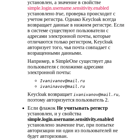
установлен, а значение в свойстве
simple.login.username.sensitivity.enabled
установлено
true
, проверка происходит с
учетом регистра. Однако Keycloak всегда
возвращает данные в нижнем регистре. Если
в системе существуют пользователи с
адресами электронной почты, которые
отличаются только регистром, Keycloak
авторизует того, чья почта совпадает с
возращенными данными.
Например, в SimpleOne существует два
пользователя с похожими адресами
электронной почты:
Ivanivanov@mail.ru
ivaninavov@mail.ru
Keycloak возвращает
,
ivanivanov@mail.ru
поэтому авторизуется пользователь 2.
Если флажок
Не учитывать регистр
установлен, и у свойства
simple.login.username.sensitivity.enabled
установлено значение
true
, при попытке
авторизации ни один из пользователей не
будет авторизован.