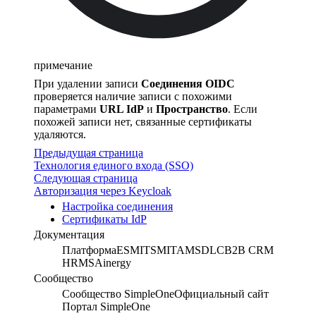
примечание
При удалении записи
Соединения OIDC
проверяется наличие записи с похожими
параметрами
URL IdP
и
Пространство
. Если
похожей записи нет, связанные сертификаты
удаляются.
Предыдущая страница
Технология единого входа (SSO)
Следующая страница
Авторизация через Keycloak
Настройка соединения
Сертификаты IdP
Документация
Платформа
ESM
ITSM
ITAM
SDLC
B2B CRM
HRMS
Ainergy
Сообщество
Сообщество SimpleOne
Официальный сайт
Портал SimpleOne