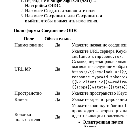
Перейдите в
Single Sign-On (SSO) →
Настройка OIDC
.
Нажмите
Создать
и заполните поля.
Нажмите
Сохранить
или
Сохранить и
выйти
, чтобы применить изменения.
Поля формы Соединение OIDC
Поле
Обязательно
Наименование
Да
Укажите название соединен
Укажите URL сервера Keycl
.
instance.simpleone.ru/
Ссылка, перенаправляющая с
выглядеть следующим образ
URL IdP
Да
https://{{keycloak_url}}
response_type=id_token&i
{{kk_client_id}}>&redire
{{scope}}&state={{state}
Пространство
Да
Укажите пространство Keycl
Клиент
Да
Укажите зарегистрированно
Укажите колонку таблицы
П
происходить авторизация н
Колонка
идентификации пользовател
Да
пользователя
Электронная почта