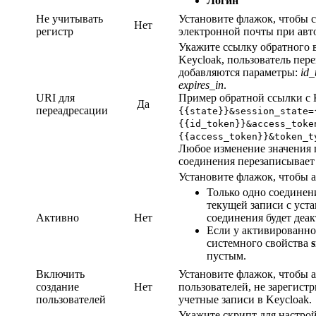
Логин
Не учитывать
Установите флажок, чтобы с
Нет
регистр
электронной почты при авт
Укажите ссылку обратного в
Keycloak, пользователь пер
добавляются параметры:
id_
expires_in
.
URI для
Пример обратной ссылки с 
Да
переадресации
{{state}}&session_state=
{{id_token}}&access_toke
{{access_token}}&token_t
Любое изменение значения
соединения перезаписывает
Установите флажок, чтобы а
Только одно соединен
текущей записи с уст
Активно
Нет
соединения будет деа
Если у активированн
системного свойства
пустым.
Включить
Установите флажок, чтобы 
создание
Нет
пользователей, не зарегис
пользователей
учетные записи в Keycloak.
Укажите скрипт для настро