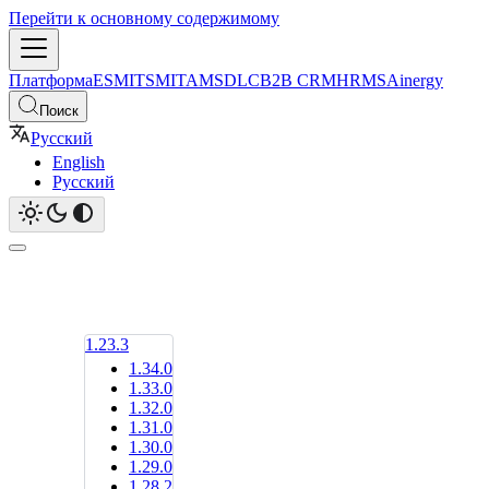
Перейти к основному содержимому
Платформа
ESM
ITSM
ITAM
SDLC
B2B CRM
HRMS
Ainergy
Поиск
Русский
English
Русский
1.23.3
1.34.0
1.33.0
1.32.0
1.31.0
1.30.0
1.29.0
1.28.2