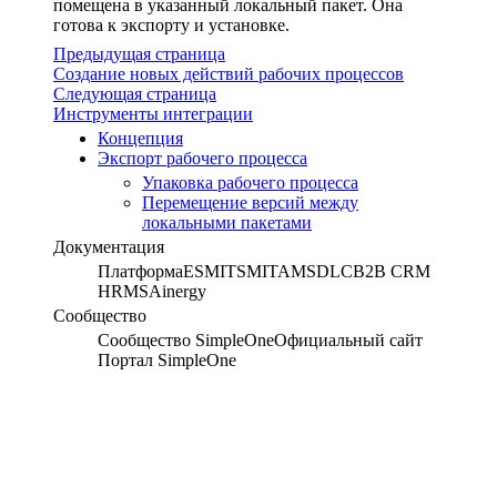
помещена в указанный локальный пакет. Она
готова к экспорту и установке.
Предыдущая страница
Создание новых действий рабочих процессов
Следующая страница
Инструменты интеграции
Концепция
Экспорт рабочего процесса
Упаковка рабочего процесса
Перемещение версий между
локальными пакетами
Документация
Платформа
ESM
ITSM
ITAM
SDLC
B2B CRM
HRMS
Ainergy
Сообщество
Сообщество SimpleOne
Официальный сайт
Портал SimpleOne