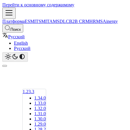
Перейти к основному содержимому
Платформа
ESM
ITSM
ITAM
SDLC
B2B CRM
HRMS
Ainergy
Поиск
Русский
English
Русский
1.23.3
1.34.0
1.33.0
1.32.0
1.31.0
1.30.0
1.29.0
1.28.2