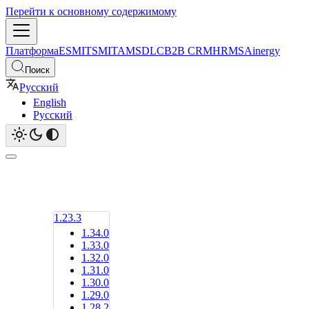
Перейти к основному содержимому
Платформа
ESM
ITSM
ITAM
SDLC
B2B CRM
HRMS
Ainergy
Поиск
Русский
English
Русский
1.23.3
1.34.0
1.33.0
1.32.0
1.31.0
1.30.0
1.29.0
1.28.2