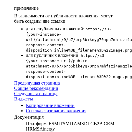
примечание
В зависимости от публичности вложения, могут
быть созданы две ссылки:
для непубличных вложений:
https://s3-
{your-instance-
url}/attachment/9/b7/prp5bikeyg70mpn7mhfszi4a
response-content-
disposition=inline%3B_filename%3D%22image.png
для публичных вложений:
https://s3-
{your-instance-url}/public-
attachment/9/b7/prp5bikeyg70mpn7mhfszi4amgzle
response-content-
disposition=inline%3B_filename%3D%22image.png
Предыдущая страница
Общие рекомендации
Следующая страница
Виджеты
Копирование вложений
Ссылка скачивания вложения
Документация
Платформа
ESM
ITSM
ITAM
SDLC
B2B CRM
HRMS
Ainergy