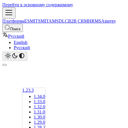
Перейти к основному содержимому
Платформа
ESM
ITSM
ITAM
SDLC
B2B CRM
HRMS
Ainergy
Поиск
Русский
English
Русский
1.23.3
1.34.0
1.33.0
1.32.0
1.31.0
1.30.0
1.29.0
1.28.2