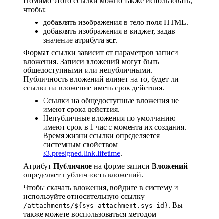
Помимо этого ссылки можно также использовать,
чтобы:
добавлять изображения в тело поля HTML.
добавлять изображения в виджет, задав
значение атрибута
scr
.
Формат ссылки зависит от параметров записи
вложения. Записи вложений могут быть
общедоступными или непубличными.
Публичность вложений влияет на то, будет ли
ссылка на вложение иметь срок действия.
Ссылки на общедоступные вложения не
имеют срока действия.
Непубличные вложения по умолчанию
имеют срок в 1 час с момента их создания.
Время жизни ссылки определяется
системным свойством
s3.presigned.link.lifetime
.
Атрибут
Публичное
на форме записи
Вложений
определяет публичность вложений.
Чтобы скачать вложения, войдите в систему и
используйте относительную ссылку
. Вы
/attachments/${sys_attachment.sys_id}
также можете воспользоваться методом