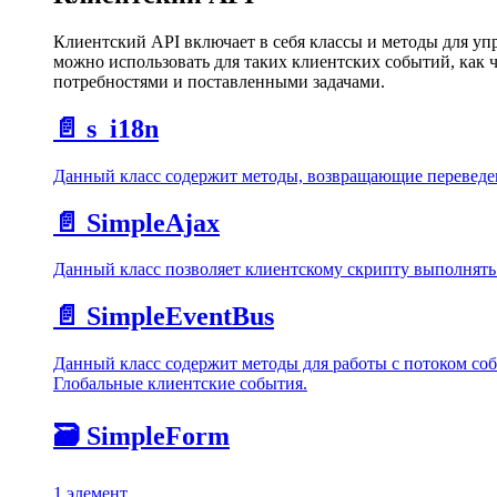
Клиентский API включает в себя классы и методы для уп
можно использовать для таких клиентских событий, как 
потребностями и поставленными задачами.
📄️
s_i18n
Данный класс содержит методы, возвращающие переведенн
📄️
SimpleAjax
Данный класс позволяет клиентскому скрипту выполнять
📄️
SimpleEventBus
Данный класс содержит методы для работы с потоком соб
Глобальные клиентские события.
🗃️
SimpleForm
1 элемент