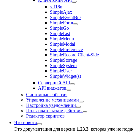
Клиентский API
s_i18n
SimpleAjax
SimpleEventBus
SimpleForm
SimpleGo
SimpleList
SimpleMenu
SimpleModal
SimplePreference
SimpleRecord Client-Side
SimpleStorage
SimpleSystem
SimpleUser
SimpleWidget(s)
Серверный API
API виджетов
Системные события
Управление механизмами
Настройка уведомлений
Пользовательские действия
Редактор скриптов
Что нового
Это документация для версии
1.23.3
, которая уже не под