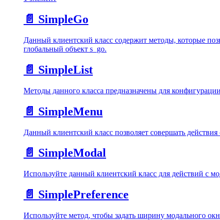
📄️
SimpleGo
Данный клиентский класс содержит методы, которые позв
глобальный объект s_go.
📄️
SimpleList
Методы данного класса предназначены для конфигурации 
📄️
SimpleMenu
Данный клиентский класс позволяет совершать действия 
📄️
SimpleModal
Используйте данный клиентский класс для действий с м
📄️
SimplePreference
Используйте метод, чтобы задать ширину модального окна