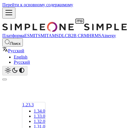
Перейти к основному содержимому
Платформа
ESM
ITSM
ITAM
SDLC
B2B CRM
HRMS
Ainergy
Поиск
Русский
English
Русский
1.23.3
1.34.0
1.33.0
1.32.0
1.31.0