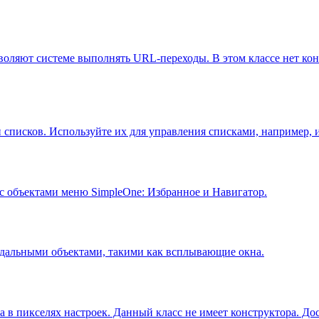
оляют системе выполнять URL-переходы. В этом классе нет конс
списков. Используйте их для управления списками, например, и
с объектами меню SimpleOne: Избранное и Навигатор.
одальными объектами, такими как всплывающие окна.
 в пикселях настроек. Данный класс не имеет конструктора. Дос