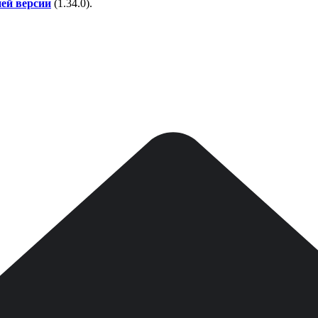
ней версии
(
1.34.0
).