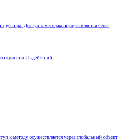
труктора. Доступ к методам осуществляется через
з скриптов UI-действий.
туп к методу осуществляется через глобальный объект