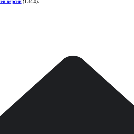
ней версии
(
1.34.0
).