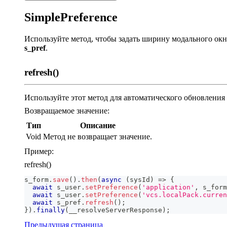
SimplePreference
Используйте метод, чтобы задать ширину модального окн
s_pref
.
refresh()
Используйте этот метод для автоматического обновления
Возвращаемое значение:
Тип
Описание
Void
Метод не возвращает значение.
Пример:
refresh()
s_form
.
save
(
)
.
then
(
async
(
sysId
)
=>
{
await
 s_user
.
setPreference
(
'application'
,
 s_form
await
 s_user
.
setPreference
(
'vcs.localPack.curren
await
 s_pref
.
refresh
(
)
;
}
)
.
finally
(
__resolveServerResponse
)
;
Предыдущая страница