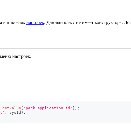
а в пикселях
настроек
. Данный класс не имеет конструктора. До
 меню настроек.
.
getValue
(
'pack_application_id'
)
)
;
t'
,
 sysId
)
;