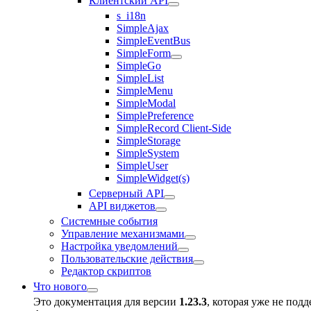
Клиентский API
s_i18n
SimpleAjax
SimpleEventBus
SimpleForm
SimpleGo
SimpleList
SimpleMenu
SimpleModal
SimplePreference
SimpleRecord Client-Side
SimpleStorage
SimpleSystem
SimpleUser
SimpleWidget(s)
Серверный API
API виджетов
Системные события
Управление механизмами
Настройка уведомлений
Пользовательские действия
Редактор скриптов
Что нового
Это документация для версии
1.23.3
, которая уже не под