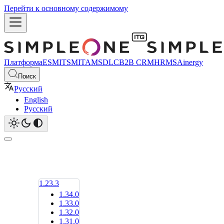
Перейти к основному содержимому
Платформа
ESM
ITSM
ITAM
SDLC
B2B CRM
HRMS
Ainergy
Поиск
Русский
English
Русский
1.23.3
1.34.0
1.33.0
1.32.0
1.31.0