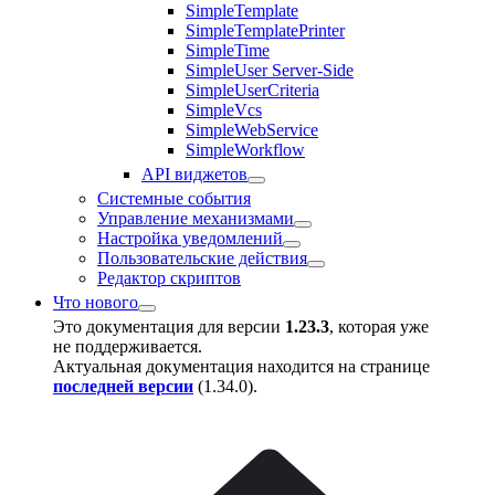
SimpleTemplate
SimpleTemplatePrinter
SimpleTime
SimpleUser Server-Side
SimpleUserCriteria
SimpleVcs
SimpleWebService
SimpleWorkflow
API виджетов
Системные события
Управление механизмами
Настройка уведомлений
Пользовательские действия
Редактор скриптов
Что нового
Это документация для версии
1.23.3
, которая уже
не поддерживается.
Актуальная документация находится на странице
последней версии
(
1.34.0
).