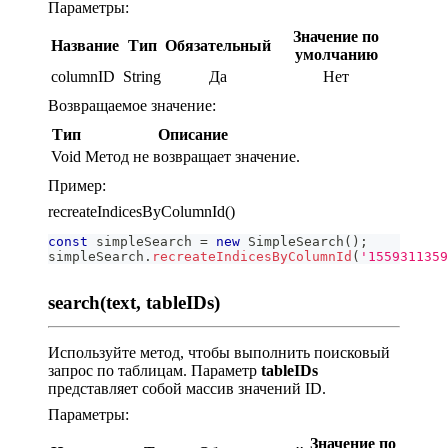
Параметры:
Значение по
Название
Тип
Обязательный
умолчанию
columnID
String
Да
Нет
Возвращаемое значение:
Тип
Описание
Void
Метод не возвращает значение.
Пример:
recreateIndicesByColumnId()
const
 simpleSearch 
=
new
SimpleSearch
(
)
;
simpleSearch
.
recreateIndicesByColumnId
(
'1559311359
search(text, tableIDs)
Используйте метод, чтобы выполнить поисковый
запрос по таблицам. Параметр
tableIDs
представляет собой массив значений ID.
Параметры:
Значение по