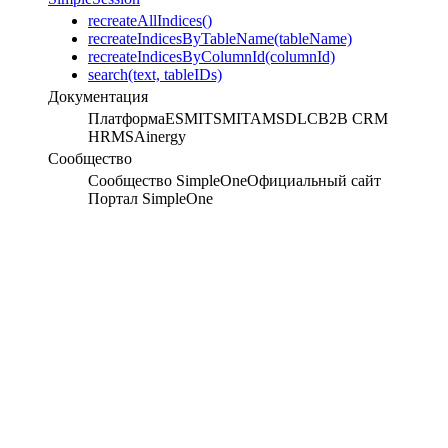
recreateAllIndiсes()
recreateIndicesByTableName(tableName)
recreateIndicesByColumnId(columnId)
search(text, tableIDs)
Документация
Платформа
ESM
ITSM
ITAM
SDLC
B2B CRM
HRMS
Ainergy
Сообщество
Сообщество SimpleOne
Официальный сайт
Портал SimpleOne