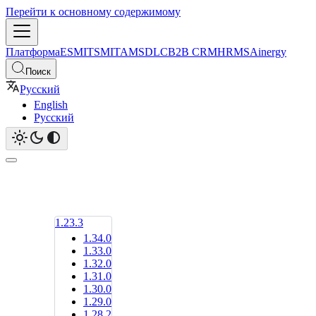
Перейти к основному содержимому
Платформа
ESM
ITSM
ITAM
SDLC
B2B CRM
HRMS
Ainergy
Поиск
Русский
English
Русский
1.23.3
1.34.0
1.33.0
1.32.0
1.31.0
1.30.0
1.29.0
1.28.2