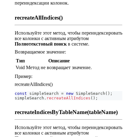
переиндексации колонок.
recreateAllIndiсes()
Используйте этот метод, чтобы переиндексировать
все колонки с активным атрибутом
Полнотекстовый поиск
в системе.
Возвращаемое значение:
Тип
Описание
Void
Метод не возвращает значение.
Пример:
recreateAllIndices()
const
 simpleSearch 
=
new
SimpleSearch
(
)
;
simpleSearch
.
recreateAllIndices
(
)
;
recreateIndicesByTableName(tableName)
Используйте этот метод, чтобы переиндексировать
все колонки с активным атрибутом