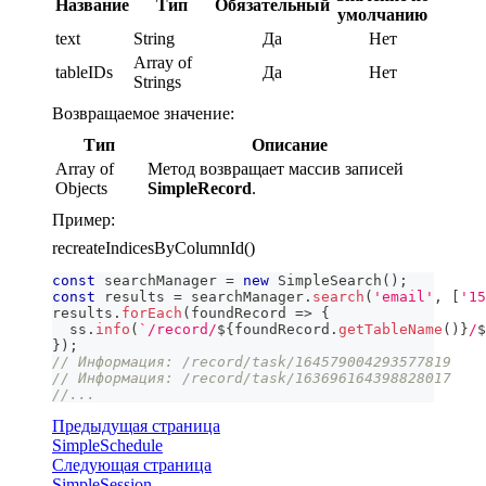
Название
Тип
Обязательный
умолчанию
text
String
Да
Нет
Array of
tableIDs
Да
Нет
Strings
Возвращаемое значение:
Тип
Описание
Array of
Метод возвращает массив записей
Objects
SimpleRecord
.
Пример:
recreateIndicesByColumnId()
const
 searchManager 
=
new
SimpleSearch
(
)
;
const
 results 
=
 searchManager
.
search
(
'email'
,
[
'15
results
.
forEach
(
foundRecord
=>
{
  ss
.
info
(
`
/record/
${
foundRecord
.
getTableName
(
)
}
/
$
}
)
;
// Информация: /record/task/164579004293577819
// Информация: /record/task/163696164398828017
//...
Предыдущая страница
SimpleSchedule
Следующая страница
SimpleSession