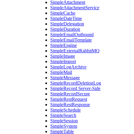
SimpleAttachment
SimpleAttachmentService
SimpleCache
SimpleDateTime
SimpleDelegation
SimpleDuration
SimpleEmailOutbound
SimpleEmailTemplate
SimpleEngine
SimpleExternalRabbitMQ
SimpleImage
SimpleImport
SimpleLogArchive
SimpleMail
SimpleMessage
SimpleRecordDeletionLog
SimpleRecord Server-Side
SimpleRecordSecure
SimpleRestRequest
SimpleRestResponse
SimpleSchedule
SimpleSearch
SimpleSession
SimpleSystem
SimpleTable