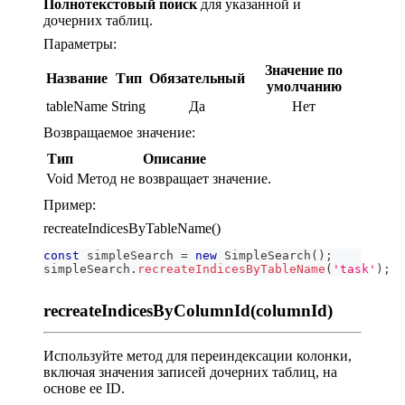
Полнотекстовый поиск
для указанной и
дочерних таблиц.
Параметры:
Значение по
Название
Тип
Обязательный
умолчанию
tableName
String
Да
Нет
Возвращаемое значение:
Тип
Описание
Void
Метод не возвращает значение.
Пример:
recreateIndicesByTableName()
const
 simpleSearch 
=
new
SimpleSearch
(
)
;
simpleSearch
.
recreateIndicesByTableName
(
'task'
)
;
recreateIndicesByColumnId(columnId)
Используйте метод для переиндексации колонки,
включая значения записей дочерних таблиц, на
основе ее ID.