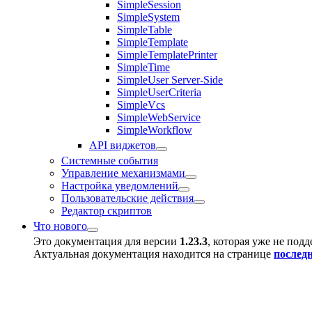
SimpleSession
SimpleSystem
SimpleTable
SimpleTemplate
SimpleTemplatePrinter
SimpleTime
SimpleUser Server-Side
SimpleUserCriteria
SimpleVcs
SimpleWebService
SimpleWorkflow
API виджетов
Системные события
Управление механизмами
Настройка уведомлений
Пользовательские действия
Редактор скриптов
Что нового
Это документация для версии
1.23.3
, которая уже не под
Актуальная документация находится на странице
послед