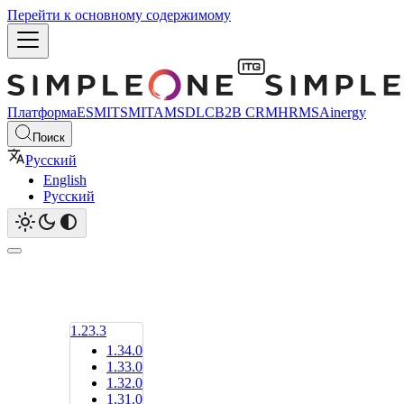
Перейти к основному содержимому
Платформа
ESM
ITSM
ITAM
SDLC
B2B CRM
HRMS
Ainergy
Поиск
Русский
English
Русский
1.23.3
1.34.0
1.33.0
1.32.0
1.31.0