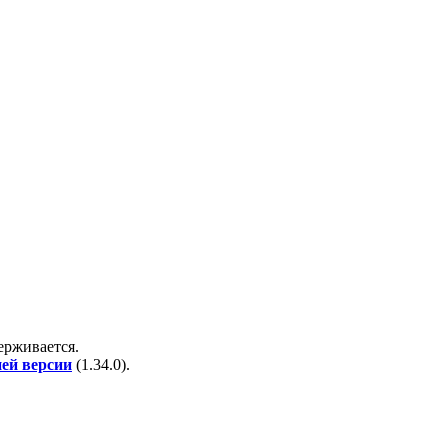
держивается.
ней версии
(
1.34.0
).