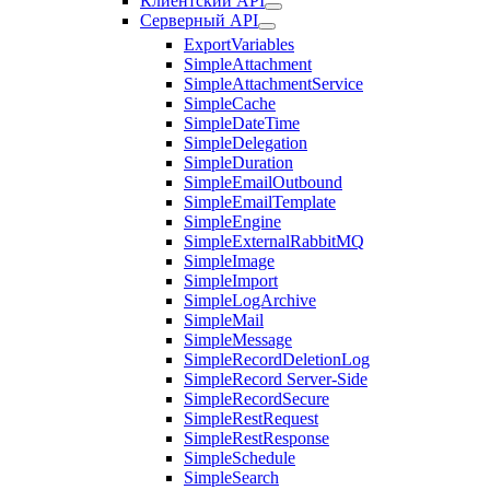
Клиентский API
Серверный API
ExportVariables
SimpleAttachment
SimpleAttachmentService
SimpleCache
SimpleDateTime
SimpleDelegation
SimpleDuration
SimpleEmailOutbound
SimpleEmailTemplate
SimpleEngine
SimpleExternalRabbitMQ
SimpleImage
SimpleImport
SimpleLogArchive
SimpleMail
SimpleMessage
SimpleRecordDeletionLog
SimpleRecord Server-Side
SimpleRecordSecure
SimpleRestRequest
SimpleRestResponse
SimpleSchedule
SimpleSearch