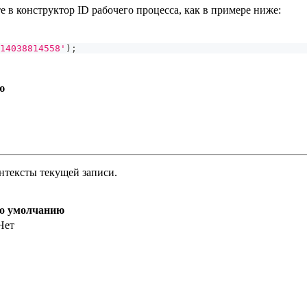
е в конструктор ID рабочего процесса, как в примере ниже:
14038814558'
)
;
ю
онтексты текущей записи.
по умолчанию
Нет