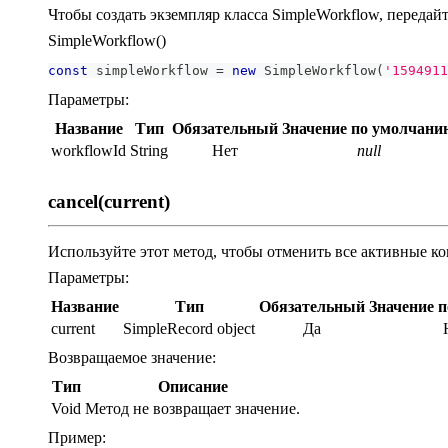
Чтобы создать экземпляр класса SimpleWorkflow, передайт
SimpleWorkflow()
const
 simpleWorkflow 
=
new
SimpleWorkflow
(
'1594911
Параметры:
Название
Тип
Обязательный
Значение по умолчани
workflowId
String
Нет
null
cancel(current)
Используйте этот метод, чтобы отменить все активные к
Параметры:
Название
Тип
Обязательный
Значение 
current
SimpleRecord object
Да
Возвращаемое значение:
Тип
Описание
Void
Метод не возвращает значение.
Пример: