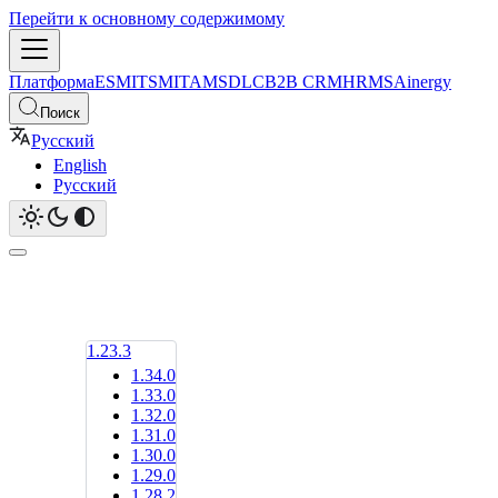
Перейти к основному содержимому
Платформа
ESM
ITSM
ITAM
SDLC
B2B CRM
HRMS
Ainergy
Поиск
Русский
English
Русский
1.23.3
1.34.0
1.33.0
1.32.0
1.31.0
1.30.0
1.29.0
1.28.2