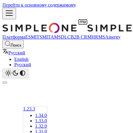
Перейти к основному содержимому
Платформа
ESM
ITSM
ITAM
SDLC
B2B CRM
HRMS
Ainergy
Поиск
Русский
English
Русский
1.23.3
1.34.0
1.33.0
1.32.0
1.31.0