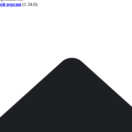
ней версии
(
1.34.0
).