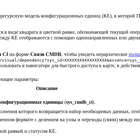
-ресурсную модель конфигурационных единиц (КЕ), в которой IT
ся в виде квадрата в цветной рамке, обозначающей текущий опе
ежду КЕ отображаются с помощью однонаправленных или двуна
я CI
на форме
Связи CMDB
, чтобы увидеть иерархическое
поло
/visual/dependency?sys_id=XXXXXXXXXXXXXXXXX&essence=sys_
зовать в навигаторе для быстрого доступа к карте, в действия
дующие параметры:
Описание
онфигурационные единицы
(
sys_cmdb_ci
).
олнения которого возвращается набор необходимых данных, ото
ленном формате с делением на узлы и переходы (связи) между ни
ой рамкой и статусом КЕ.