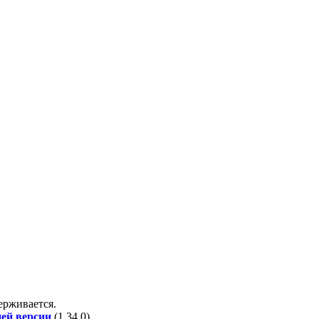
держивается.
ней версии
(
1.34.0
).