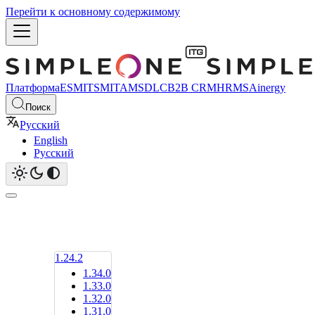
Перейти к основному содержимому
Платформа
ESM
ITSM
ITAM
SDLC
B2B CRM
HRMS
Ainergy
Поиск
Русский
English
Русский
1.24.2
1.34.0
1.33.0
1.32.0
1.31.0