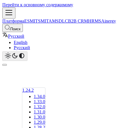
Перейти к основному содержимому
Платформа
ESM
ITSM
ITAM
SDLC
B2B CRM
HRMS
Ainergy
Поиск
Русский
English
Русский
1.24.2
1.34.0
1.33.0
1.32.0
1.31.0
1.30.0
1.29.0
1.28.2