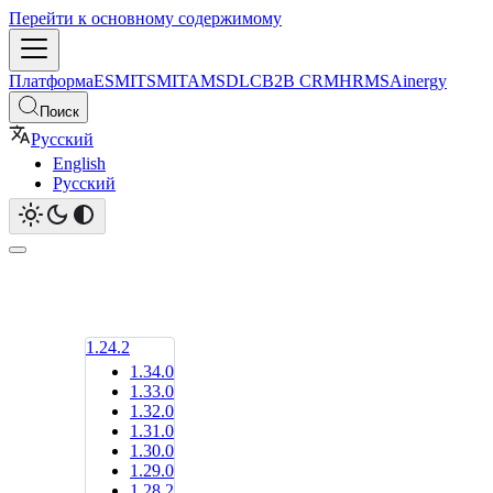
Перейти к основному содержимому
Платформа
ESM
ITSM
ITAM
SDLC
B2B CRM
HRMS
Ainergy
Поиск
Русский
English
Русский
1.24.2
1.34.0
1.33.0
1.32.0
1.31.0
1.30.0
1.29.0
1.28.2