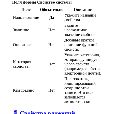
Поля формы Свойство системы
Поле
Обязательно
Описание
Укажите название
Наименование
Да
свойства.
Задайте
Значение
Нет
необходимое
значение свойства.
Добавьте краткое
Описание
Нет
описание функций
свойств.
Укажите категорию,
которая группирует
Категория
Нет
набор свойств
свойства
(например, свойства
электронной почты).
Пользователь,
инициировавший
создание этой
Кем создано
Нет
записи. Это поле
заполняется
автоматически.
📄️
Свойства вложений